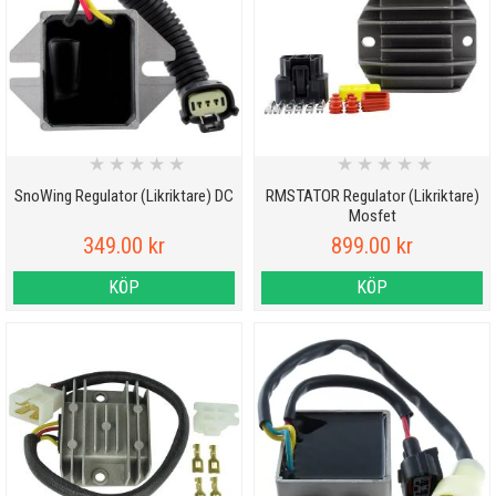
★
★
★
★
★
★
★
★
★
★
SnoWing Regulator (Likriktare) DC
RMSTATOR Regulator (Likriktare)
Mosfet
349.00 kr
899.00 kr
KÖP
KÖP