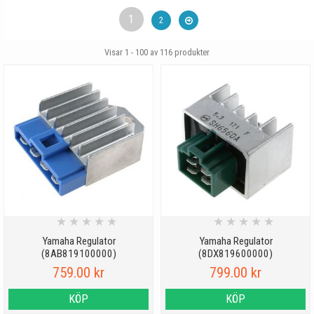
1
2
Visar 1 - 100 av
116
produkter
★
★
★
★
★
★
★
★
★
★
Yamaha Regulator
Yamaha Regulator
(8AB819100000)
(8DX819600000)
759.00 kr
799.00 kr
KÖP
KÖP