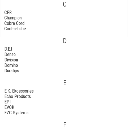
C
CFR
Champion
Cobra Cord
Cool-n-Lube
D
D.E.I
Denso
Division
Domino
Duratips
E
E.K. Ekcessories
Echo Products
EPI
EVOK
EZC Systems
F