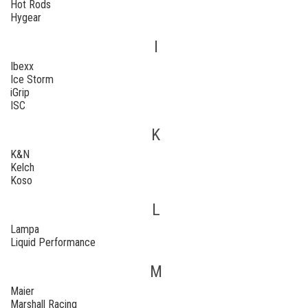
Hot Rods
Hygear
I
Ibexx
Ice Storm
iGrip
ISC
K
K&N
Kelch
Koso
L
Lampa
Liquid Performance
M
Maier
Marshall Racing