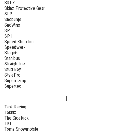
SKI-Z
Skinz Protective Gear
SLP
Snobunje
SnoWing
SP
SP1
Speed Shop Inc
Speedwerx
Stage6
Stahlbus
Straightline
Stud Boy
StylePro
Superclamp
Supertec
T
Task Racing
Teknix
The SideKick
TKI
Toms Snowmobile