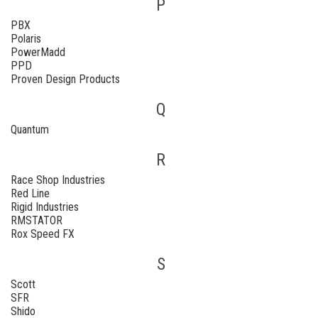
P
PBX
Polaris
PowerMadd
PPD
Proven Design Products
Q
Quantum
R
Race Shop Industries
Red Line
Rigid Industries
RMSTATOR
Rox Speed FX
S
Scott
SFR
Shido