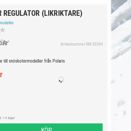
 REGULATOR (LIKRIKTARE)
modeller
★
Artikelnummer RM-30394
are till snöskotermodeller från Polaris
r
: 1-4 dagar
KÖP