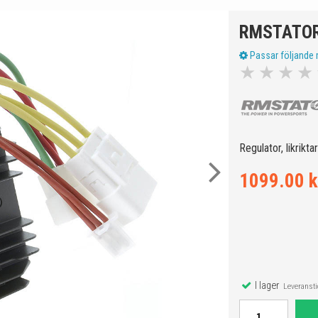
RMSTATOR
Passar följande 
★
★
★
★
Regulator, likrikt
1099.00 k
I lager
Leveranstid