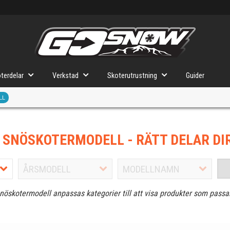
terdelar
Verkstad
Skoterutrustning
Guider
LL
J SNÖSKOTERMODELL
- RÄTT DELAR DI
snöskotermodell anpassas kategorier till att visa produkter som passa