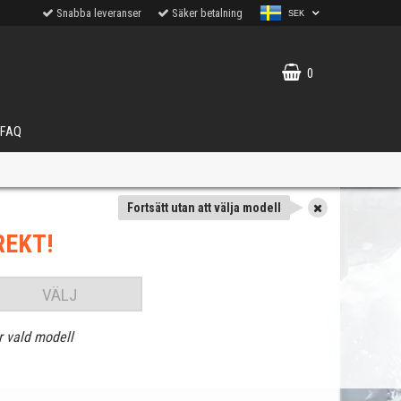
Snabba leveranser
Säker betalning
SEK
0
FAQ
Fortsätt utan att välja modell
REKT!
VÄLJ
r vald modell