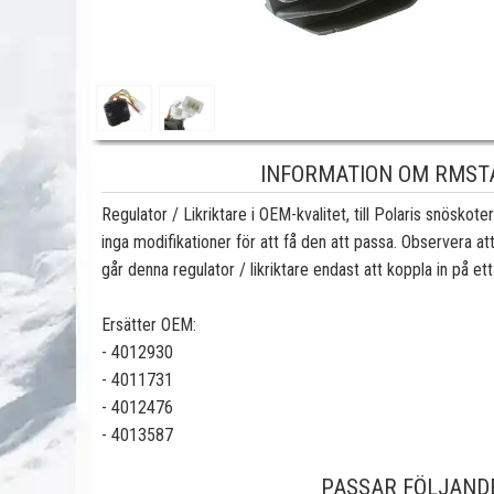
INFORMATION OM RMSTA
Regulator / Likriktare i OEM-kvalitet, till Polaris snöskote
inga modifikationer för att få den att passa. Observera a
går denna regulator / likriktare endast att koppla in på ett
Ersätter OEM:
- 4012930
- 4011731
- 4012476
- 4013587
PASSAR FÖLJAND