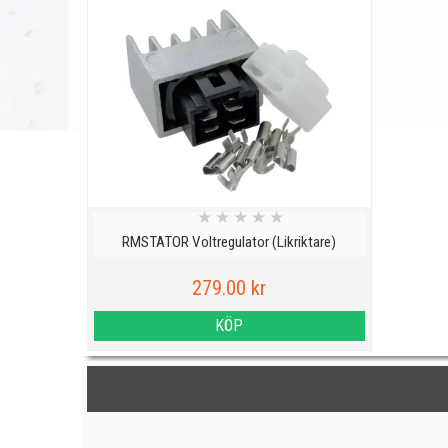
★
★
★
★
★
RMSTATOR Voltregulator (Likriktare)
279.00 kr
KÖP