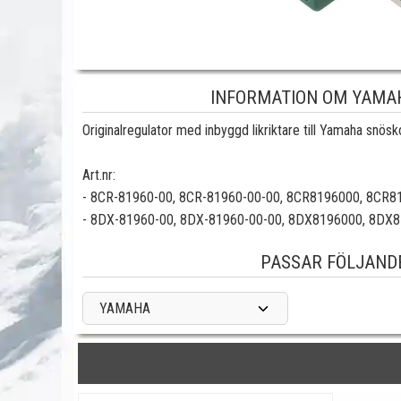
INFORMATION OM YAMAH
Originalregulator med inbyggd likriktare till Yamaha snösk
Art.nr:
-
8CR-81960-00
,
8CR-81960-00
-00,
8CR8196000
,
8CR8
-
8DX-81960-00
,
8DX-81960-00
-00,
8DX8196000
,
8DX8
PASSAR FÖLJAND
YAMAHA