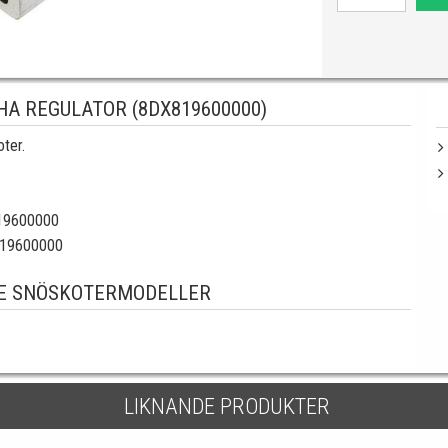
A REGULATOR (8DX819600000)
oter.
196000
00
196000
00
E SNÖSKOTERMODELLER
LIKNANDE PRODUKTER