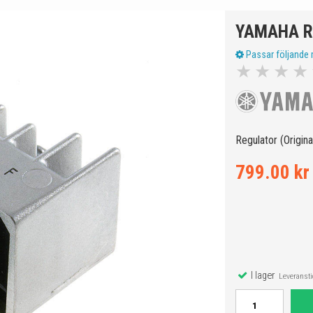
YAMAHA R
Passar följande 
★
★
★
★
Regulator (Origina
799.00 kr
I lager
Leveranstid