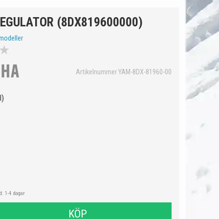
EGULATOR (8DX819600000)
modeller
★
Artikelnummer YAM-8DX-81960-00
l)
: 1-4 dagar
KÖP