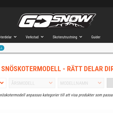
terdelar
Verkstad
Skoterutrustning
Guider
LL
J SNÖSKOTERMODELL
- RÄTT DELAR DI
snöskotermodell anpassas kategorier till att visa produkter som passa