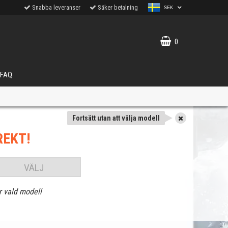
Snabba leveranser
Säker betalning
SEK
0
FAQ
Fortsätt utan att välja modell
REKT!
VÄLJ
r vald modell