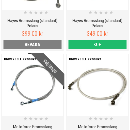
★
★
★
★
★
★
★
★
★
★
Hayes Bromsslang (standard)
Hayes Bromsslang (standard)
Polaris
Polaris
399.00 kr
349.00 kr
BEVAKA
KÖP
UNIVERSELL PRODUKT
UNIVERSELL PRODUKT
Välj längd
★
★
★
★
★
★
★
★
★
★
Motoforce Bromsslang
Motoforce Bromsslang