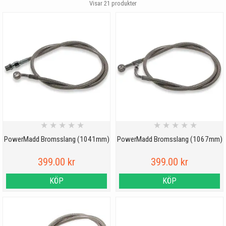
Visar
21
produkter
★
★
★
★
★
★
★
★
★
★
PowerMadd Bromsslang (1041mm)
PowerMadd Bromsslang (1067mm)
399.00 kr
399.00 kr
KÖP
KÖP