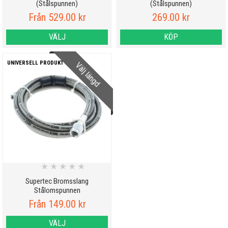
(Stålspunnen)
(Stålspunnen)
Från 529.00 kr
269.00 kr
VÄLJ
KÖP
UNIVERSELL PRODUKT
Välj längd
★
★
★
★
★
Supertec Bromsslang
Stålomspunnen
Från 149.00 kr
VÄLJ