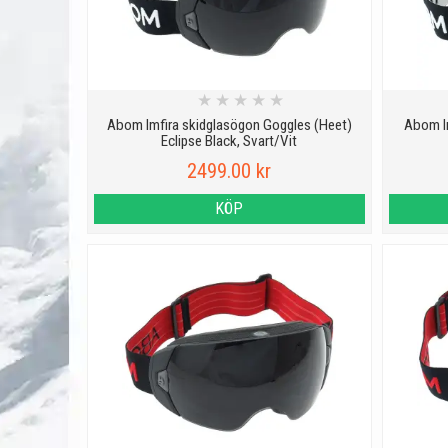
★
★
★
★
★
Abom Imfira skidglasögon Goggles (Heet)
Abom I
Eclipse Black, Svart/Vit
2499.00 kr
KÖP