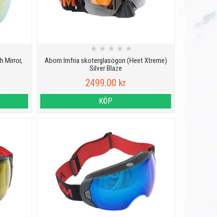
★
★
★
★
★
 Mirror,
Abom Imfria skoterglasögon (Heet Xtreme)
Silver Blaze
2499.00 kr
KÖP