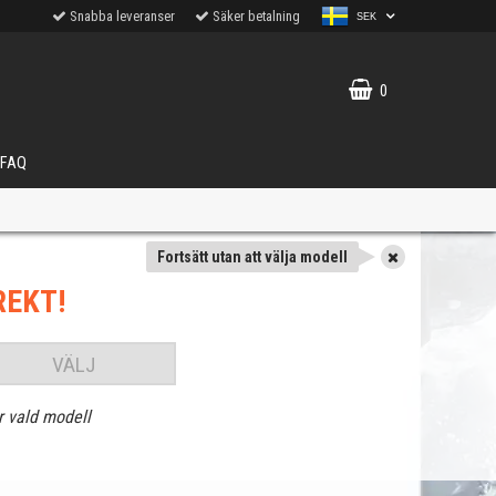
Snabba leveranser
Säker betalning
SEK
0
FAQ
Fortsätt utan att välja modell
REKT!
VÄLJ
r vald modell