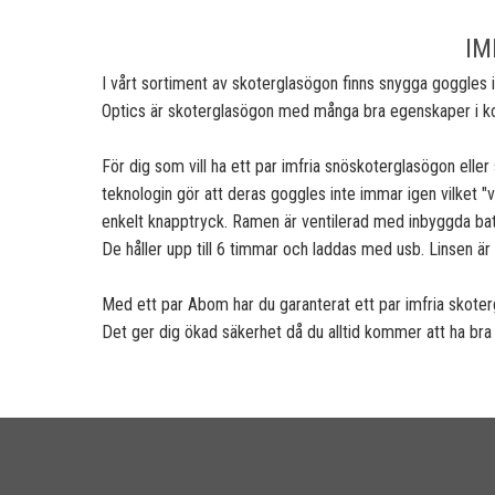
IM
I vårt sortiment av skoterglasögon finns snygga goggles i
Optics är skoterglasögon med många bra egenskaper i ko
För dig som vill ha ett par imfria snöskoterglasögon elle
teknologin gör att deras goggles inte immar igen vilket "
enkelt knapptryck. Ramen är ventilerad med inbyggda batte
De håller upp till 6 timmar och laddas med usb. Linsen är 
Med ett par Abom har du garanterat ett par imfria skoter
Det ger dig ökad säkerhet då du alltid kommer att ha bra s