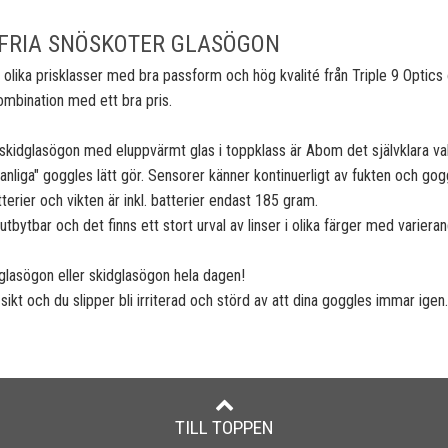
FRIA SNÖSKOTER GLASÖGON
 olika prisklasser med bra passform och hög kvalité från Triple 9 Optics
mbination med ett bra pris.
r skidglasögon med eluppvärmt glas i toppklass är Abom det självklara v
vanliga" goggles lätt gör. Sensorer känner kontinuerligt av fukten och go
rier och vikten är inkl. batterier endast 185 gram.
utbytbar och det finns ett stort urval av linser i olika färger med varier
glasögon eller skidglasögon hela dagen!
ikt och du slipper bli irriterad och störd av att dina goggles immar igen.
TILL TOPPEN