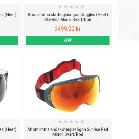
★
★
★
★
★
es (Heet)
Abom Imfria skoterglasögon Goggles (Heet)
Sky Blue Mirror, Svart/Röd
2499.00 kr
KÖP
★
★
★
★
★
es (Heet)
Abom Imfria snöskoterglasögon Sunrise Red
Mirror, Svart/Röd