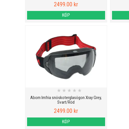
2499.00 kr
KÖP
★
★
★
★
★
Abom Imfria snöskoterglasögon Xray Grey,
Svart/Röd
2499.00 kr
KÖP