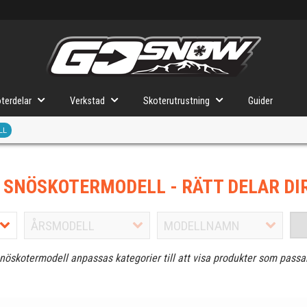
terdelar
Verkstad
Skoterutrustning
Guider
LL
J SNÖSKOTERMODELL
- RÄTT DELAR DI
snöskotermodell anpassas kategorier till att visa produkter som passa