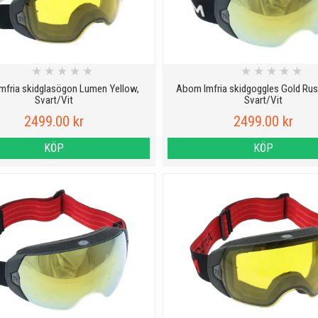
★
★
★
★
★
★
★
★
★
★
mfria skidglasögon Lumen Yellow,
Abom Imfria skidgoggles Gold Rush
Svart/Vit
Svart/Vit
2499.00 kr
2499.00 kr
KÖP
KÖP