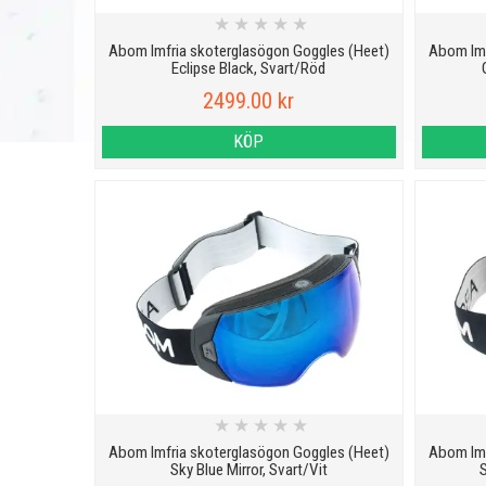
★
★
★
★
★
Abom Imfria skoterglasögon Goggles (Heet)
Abom Imf
Eclipse Black, Svart/Röd
2499.00 kr
KÖP
★
★
★
★
★
Abom Imfria skoterglasögon Goggles (Heet)
Abom Imf
Sky Blue Mirror, Svart/Vit
S