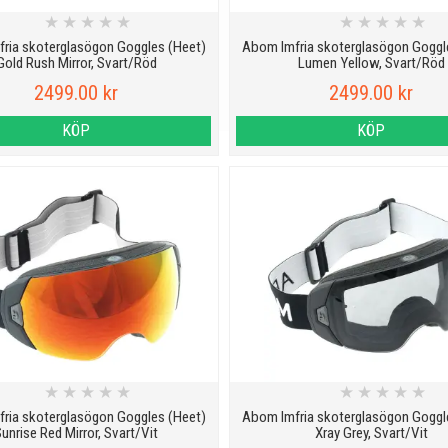
★
★
★
★
★
★
★
★
★
★
ria skoterglasögon Goggles (Heet)
Abom Imfria skoterglasögon Goggl
Gold Rush Mirror, Svart/Röd
Lumen Yellow, Svart/Röd
2499.00 kr
2499.00 kr
KÖP
KÖP
★
★
★
★
★
★
★
★
★
★
ria skoterglasögon Goggles (Heet)
Abom Imfria skoterglasögon Goggl
unrise Red Mirror, Svart/Vit
Xray Grey, Svart/Vit