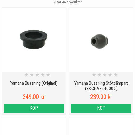
Visar
44
produkter
★
★
★
★
★
★
★
★
★
★
Yamaha Bussning (Original)
Yamaha Bussning Stötdämpare
(8KGRA7240000)
249.00 kr
239.00 kr
KÖP
KÖP