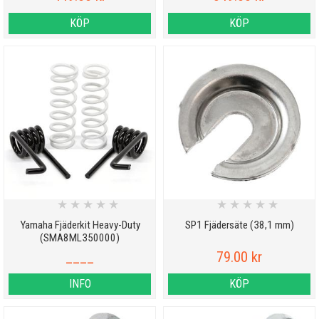
KÖP
KÖP
★
★
★
★
★
★
★
★
★
★
Yamaha Fjäderkit Heavy-Duty
SP1 Fjädersäte (38,1 mm)
(SMA8ML350000)
____
79.00 kr
INFO
KÖP