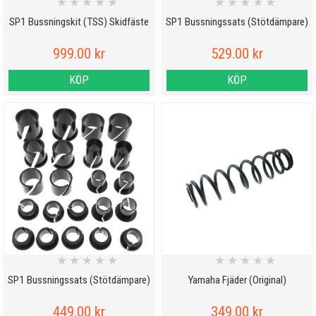
★
★
★
★
★
★
★
★
★
★
SP1 Bussningskit (TSS) Skidfäste
SP1 Bussningssats (Stötdämpare)
999.00 kr
529.00 kr
KÖP
KÖP
★
★
★
★
★
★
★
★
★
★
SP1 Bussningssats (Stötdämpare)
Yamaha Fjäder (Original)
449.00 kr
349.00 kr