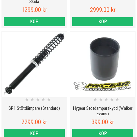
Skida
1299.00 kr
2999.00 kr
KÖP
KÖP
★
★
★
★
★
★
★
★
★
★
SP1 Stötdämpare (Standard)
Hygear Stötdämparskydd (Walker
Evans)
2299.00 kr
399.00 kr
KÖP
KÖP