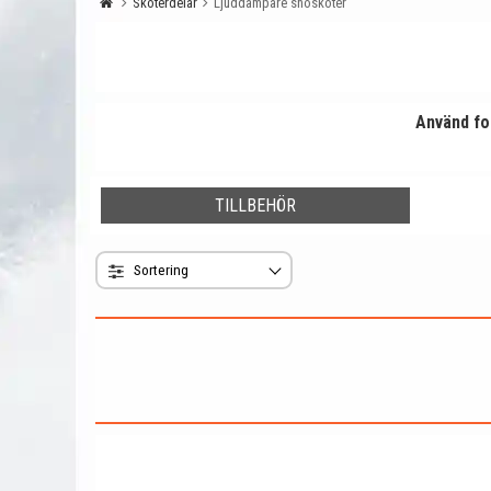
Skoterdelar
Ljuddämpare snöskoter
Använd for
TILLBEHÖR