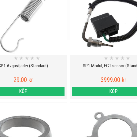
★
★
★
★
★
★
★
★
★
★
SP1 Avgasfjäder (Standard)
SP1 Modul, EGT-sensor (Stand
29.00 kr
3999.00 kr
KÖP
KÖP