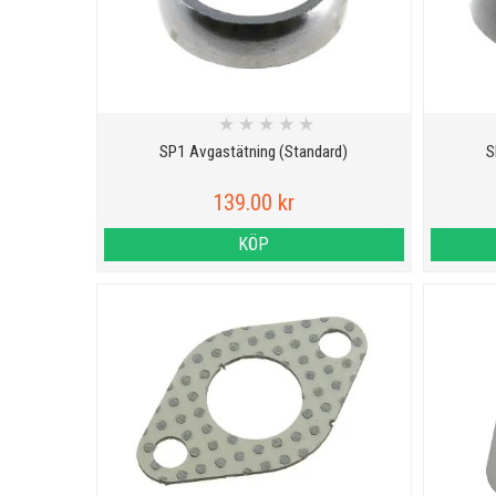
★
★
★
★
★
SP1 Avgastätning (Standard)
S
139.00 kr
KÖP