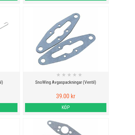
★
★
★
★
★
l)
SnoWing Avgaspackningar (Ventil)
39.00 kr
KÖP