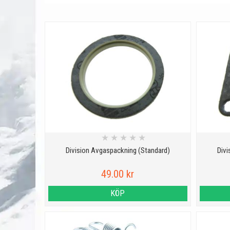
★
★
★
★
★
Division Avgaspackning (Standard)
Divi
49.00 kr
KÖP