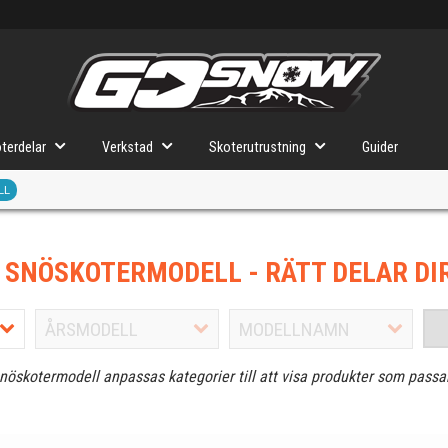
terdelar
Verkstad
Skoterutrustning
Guider
LL
J SNÖSKOTERMODELL
- RÄTT DELAR DI
snöskotermodell anpassas kategorier till att visa produkter som passa