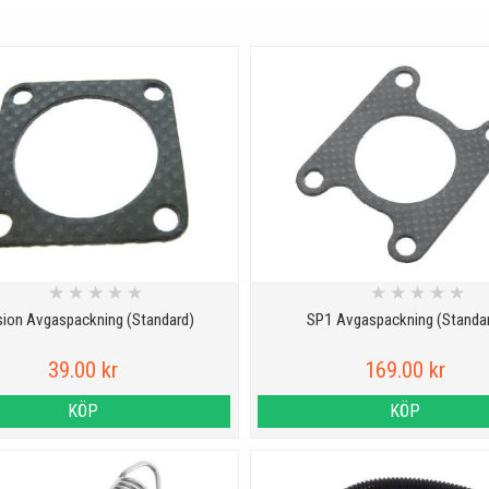
★
★
★
★
★
★
★
★
★
★
sion Avgaspackning (Standard)
SP1 Avgaspackning (Standa
39.00 kr
169.00 kr
KÖP
KÖP