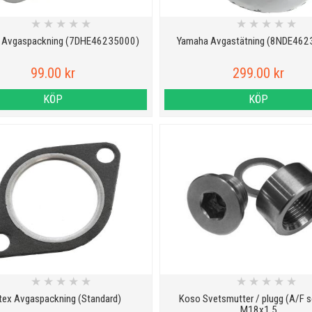
★
★
★
★
★
★
★
★
★
★
 Avgaspackning (7DHE46235000)
Yamaha Avgastätning (8NDE462
99.00 kr
299.00 kr
KÖP
KÖP
★
★
★
★
★
★
★
★
★
★
tex Avgaspackning (Standard)
Koso Svetsmutter / plugg (A/F 
M18x1,5