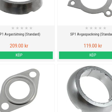
★
★
★
★
★
★
★
★
★
★
P1 Avgastätning (Standard)
SP1 Avgaspackning (Standa
209.00 kr
119.00 kr
KÖP
KÖP