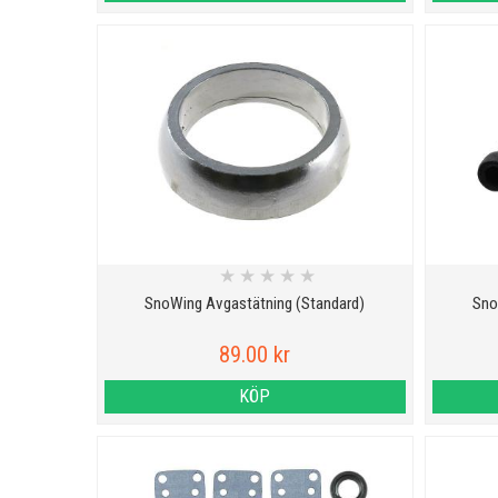
★
★
★
★
★
SnoWing Avgastätning (Standard)
Sno
89.00 kr
KÖP