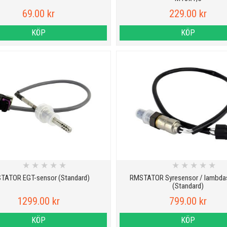
69.00 kr
229.00 kr
KÖP
KÖP
★
★
★
★
★
★
★
★
★
★
TATOR EGT-sensor (Standard)
RMSTATOR Syresensor / lambda
(Standard)
1299.00 kr
799.00 kr
KÖP
KÖP