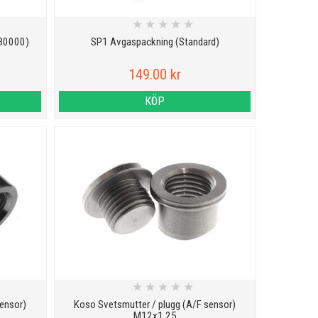
★
★
★
★
★
30000)
SP1 Avgaspackning (Standard)
149.00 kr
KÖP
★
★
★
★
★
sensor)
Koso Svetsmutter / plugg (A/F sensor)
M12x1,25