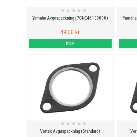
★
★
★
★
★
Yamaha Avgaspackning (7CNE46130000)
Yamaha
49.00 kr
KÖP
★
★
★
★
★
Vertex Avgaspackning (Standard)
Ver