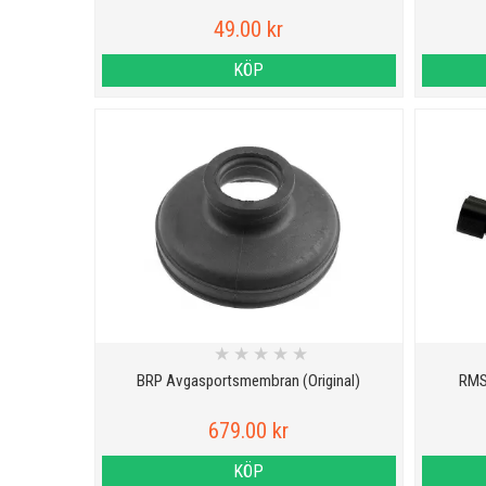
49.00 kr
KÖP
★
★
★
★
★
BRP Avgasportsmembran (Original)
RMS
679.00 kr
KÖP