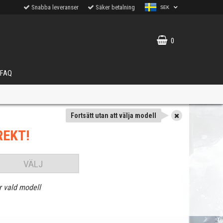
Snabba leveranser
Säker betalning
SEK
0
FAQ
Fortsätt utan att välja modell
REKT!
VÄLJ
r vald modell