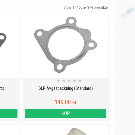
Visar 1 - 100 av
374
produkter
★
★
★
★
★
rd)
SLP Avgaspackning (Standard)
149.00 kr
KÖP