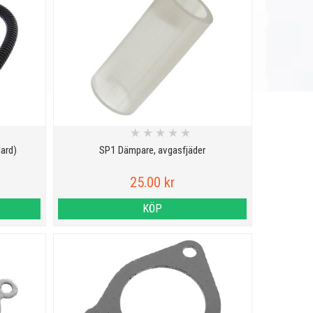
★
★
★
★
★
ard)
SP1 Dämpare, avgasfjäder
25.00 kr
KÖP