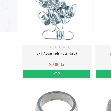
★
★
★
★
★
SP1 Avgasfjäder (Standard)
29.00 kr
KÖP