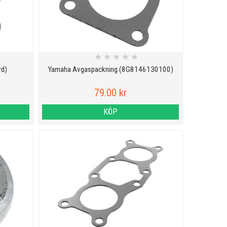
★
★
★
★
★
rd)
Yamaha Avgaspackning (8G8146130100)
79.00 kr
KÖP