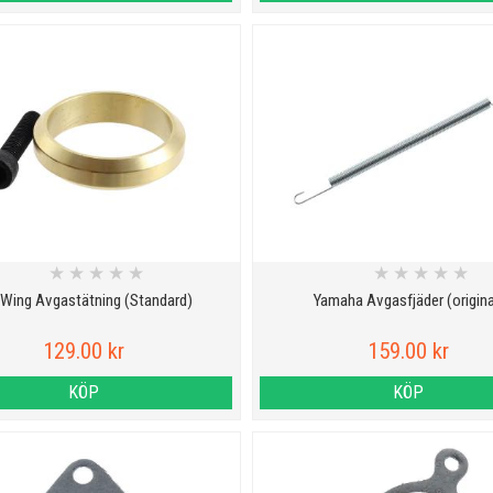
★
★
★
★
★
★
★
★
★
★
Wing Avgastätning (Standard)
Yamaha Avgasfjäder (origina
129.00 kr
159.00 kr
KÖP
KÖP