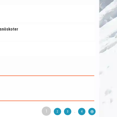
n snöskoter
1
.
2
3
4