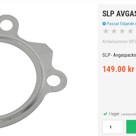
SLP AVGA
Passar följande 
★
★
★
★
Artikelnummer WP
SLP- Avgaspackni
149.00 kr
I lager
Leveranstid