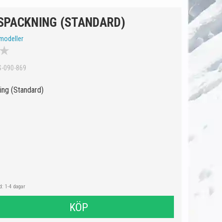
SPACKNING (STANDARD)
modeller
★
S-090-869
ng (Standard)
: 1-4 dagar
KÖP