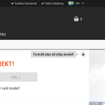
Snabba leveranser
Säker betalning
SEK
0
FAQ
Fortsätt utan att välja modell
REKT!
VÄLJ
r vald modell