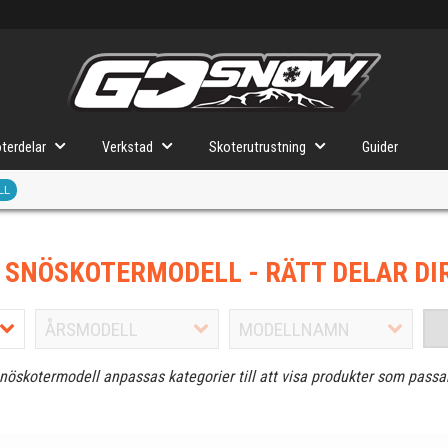
terdelar
Verkstad
Skoterutrustning
Guider
LL
J SNÖSKOTERMODELL
- RÄTT DELAR DI
snöskotermodell anpassas kategorier till att visa produkter som passa