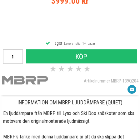
3999.00 kr
I lager
Leveranstid: 1-4 dagar
KÖP
★
★
★
★
★
Artikelnummer MBRP-139Q204
INFORMATION OM MBRP LJUDDÄMPARE (QUIET)
En ljuddämpare från MBRP till Lynx och Ski Doo snöskoter som ska
motsvara den originalmonterade ljudmässigt.
MBRP's tanke med denna ljuddämpare är att du ska slippa det