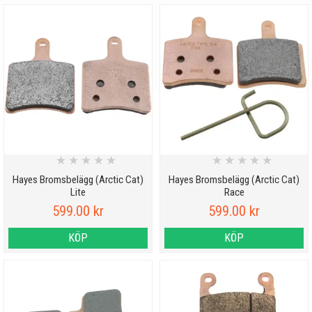
★
★
★
★
★
★
★
★
★
★
Hayes Bromsbelägg (Arctic Cat)
Hayes Bromsbelägg (Arctic Cat)
Lite
Race
599.00 kr
599.00 kr
KÖP
KÖP