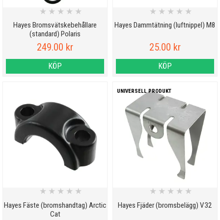
★
★
★
★
★
★
★
★
★
★
Hayes Bromsvätskebehållare
Hayes Dammtätning (luftnippel) M8
(standard) Polaris
249.00 kr
25.00 kr
KÖP
KÖP
UNIVERSELL PRODUKT
★
★
★
★
★
★
★
★
★
★
Hayes Fäste (bromshandtag) Arctic
Hayes Fjäder (bromsbelägg) V32
Cat