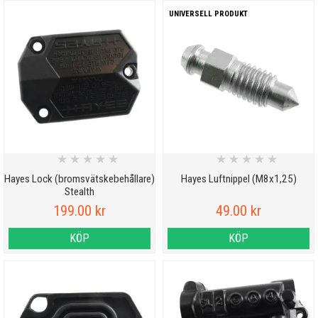
UNIVERSELL PRODUKT
★
★
★
★
★
★
★
★
★
★
Hayes Lock (bromsvätskebehållare)
Hayes Luftnippel (M8x1,25)
Stealth
199.00 kr
49.00 kr
KÖP
KÖP