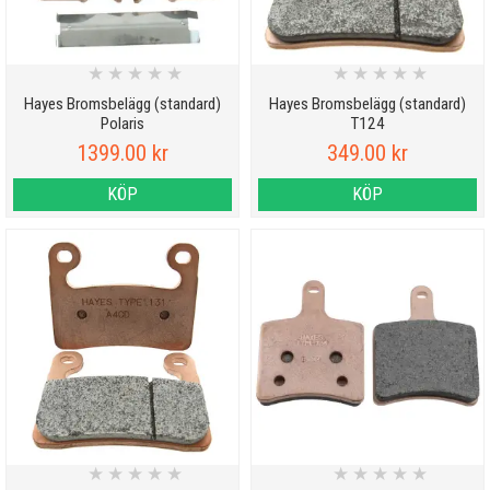
★
★
★
★
★
★
★
★
★
★
Hayes Bromsbelägg (standard)
Hayes Bromsbelägg (standard)
Polaris
T124
1399.00 kr
349.00 kr
KÖP
KÖP
★
★
★
★
★
★
★
★
★
★