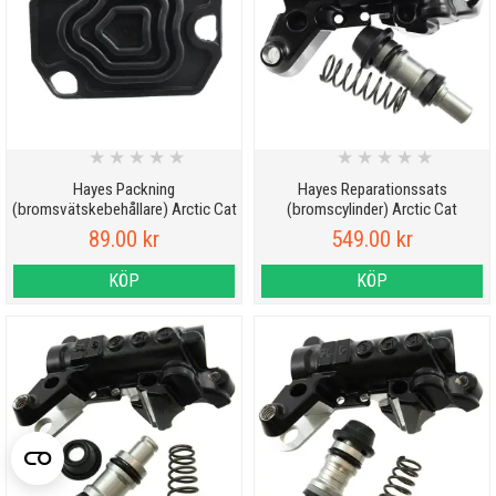
★
★
★
★
★
★
★
★
★
★
Hayes Packning
Hayes Reparationssats
(bromsvätskebehållare) Arctic Cat
(bromscylinder) Arctic Cat
89.00 kr
549.00 kr
KÖP
KÖP