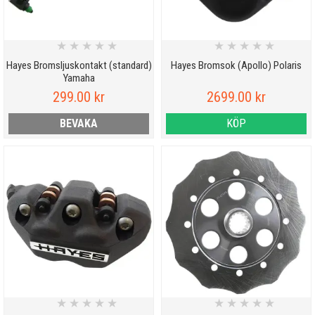
★
★
★
★
★
★
★
★
★
★
Hayes Bromsljuskontakt (standard)
Hayes Bromsok (Apollo) Polaris
Yamaha
299.00 kr
2699.00 kr
BEVAKA
KÖP
★
★
★
★
★
★
★
★
★
★