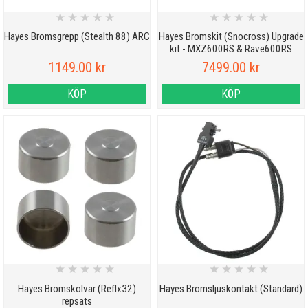
★
★
★
★
★
★
★
★
★
★
Hayes Bromsgrepp (Stealth 88) ARC
Hayes Bromskit (Snocross) Upgrade
kit - MXZ600RS & Rave600RS
1149.00 kr
7499.00 kr
KÖP
KÖP
★
★
★
★
★
★
★
★
★
★
Hayes Bromskolvar (Reflx32)
Hayes Bromsljuskontakt (Standard)
repsats