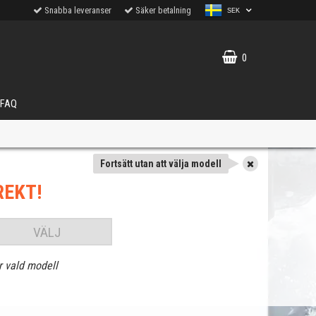
Snabba leveranser
Säker betalning
SEK
0
FAQ
Fortsätt utan att välja modell
REKT!
VÄLJ
r vald modell