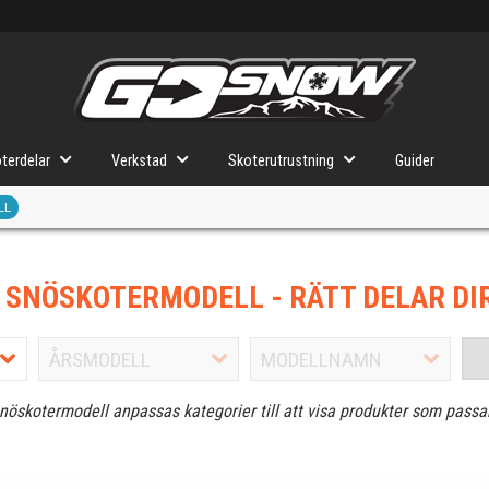
terdelar
Verkstad
Skoterutrustning
Guider
LL
J SNÖSKOTERMODELL
- RÄTT DELAR DI
snöskotermodell anpassas kategorier till att visa produkter som passa