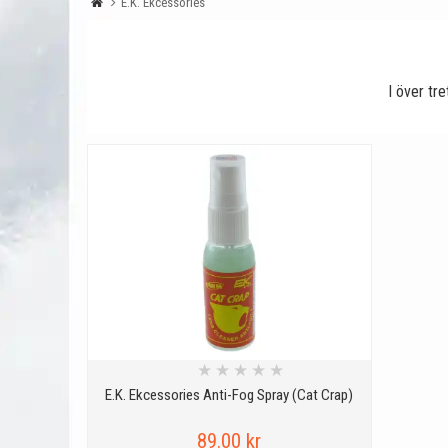
E.K. Ekcessories
I över tre
★
★
★
★
★
E.K. Ekcessories Anti-Fog Spray (Cat Crap)
89.00 kr