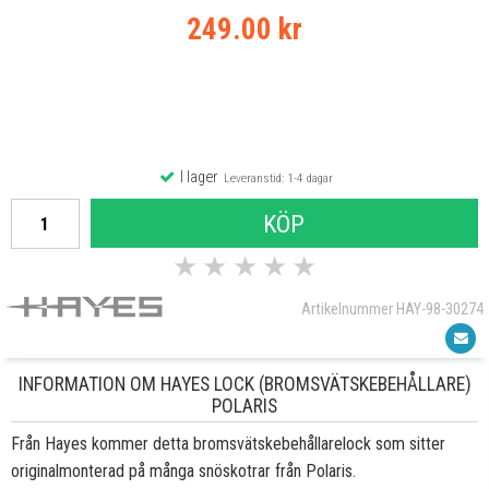
249.00 kr
I lager
Leveranstid: 1-4 dagar
KÖP
★
★
★
★
★
Artikelnummer HAY-98-30274
INFORMATION OM HAYES LOCK (BROMSVÄTSKEBEHÅLLARE)
POLARIS
Från Hayes kommer detta bromsvätskebehållarelock som sitter
originalmonterad på många snöskotrar från Polaris
.