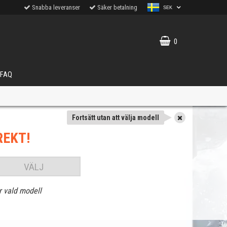
Snabba leveranser
Säker betalning
SEK
0
FAQ
Fortsätt utan att välja modell
REKT!
VÄLJ
r vald modell