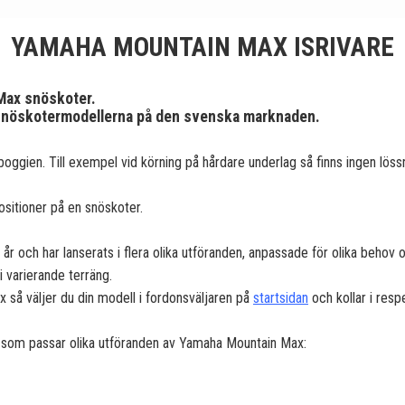
YAMAHA MOUNTAIN MAX ISRIVARE
 Max snöskoter.
ta snöskotermodellerna på den svenska marknaden.
i boggien. Till exempel vid körning på hårdare underlag så finns ingen l
positioner på en snöskoter.
och har lanserats i flera olika utföranden, anpassade för olika behov 
i varierande terräng.
 så väljer du din modell i fordonsväljaren på
startsidan
och kollar i resp
ivare som passar olika utföranden av Yamaha Mountain Max: