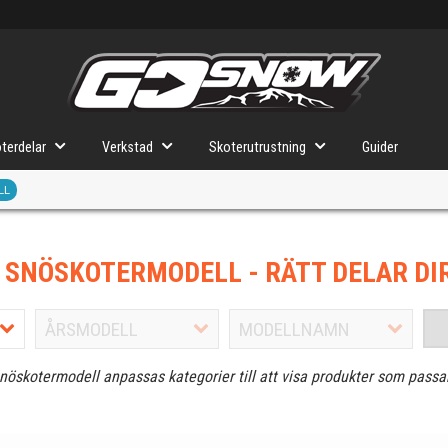
terdelar
Verkstad
Skoterutrustning
Guider
LL
J SNÖSKOTERMODELL
- RÄTT DELAR DI
snöskotermodell anpassas kategorier till att visa produkter som passa