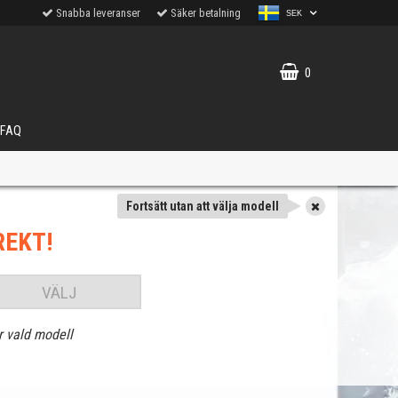
Snabba leveranser
Säker betalning
SEK
0
FAQ
Fortsätt utan att välja modell
REKT!
VÄLJ
r vald modell