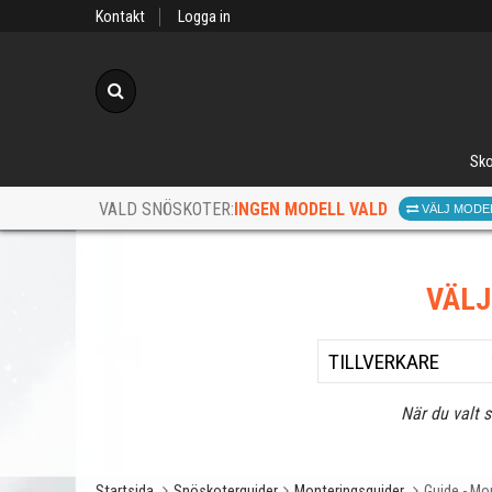
Kontakt
Logga in
Sök
Sko
INGEN MODELL VALD
VALD SNÖSKOTER:
VÄLJ MODE
VÄL
När du valt 
Startsida
Snöskoterguider
Monteringsguider
Guide - Mo