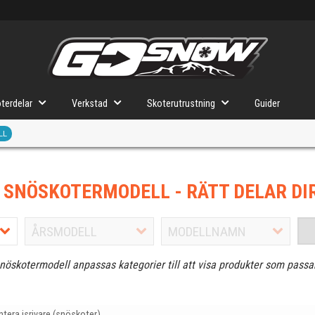
terdelar
Verkstad
Skoterutrustning
Guider
LL
J SNÖSKOTERMODELL
- RÄTT DELAR DI
snöskotermodell anpassas kategorier till att visa produkter som passa
ntera isrivare (snöskoter)