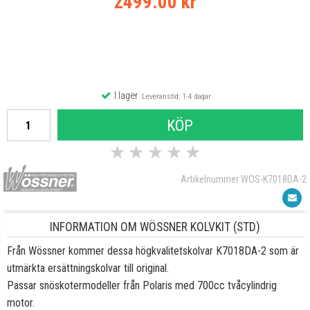
2499.00 kr
I lager
Leveranstid: 1-4 dagar
KÖP
★
★
★
★
★
Artikelnummer WOS-K7018DA-2
INFORMATION OM WÖSSNER KOLVKIT (STD)
Från Wössner kommer dessa högkvalitetskolvar K7018DA-2 som är
utmärkta ersättningskolvar till original.
Passar snöskotermodeller från Polaris med 700cc tvåcylindrig
motor.