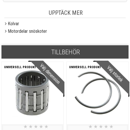
UPPTÄCK MER
Kolvar
Motordelar snöskoter
TILLBEHÖR
Välj dimension
Välj storlek
UNIVERSELL PRODUKT
UNIVERSELL PRODUKT
★
★
★
★
★
★
★
★
★
★