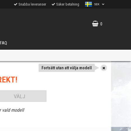
Snabba leveranser
Säker betalning
SEK
0
FAQ
Fortsätt utan att välja modell
REKT!
VÄLJ
r vald modell