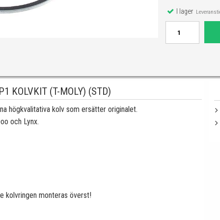
I lager
Leveranstid
1 KOLVKIT (T-MOLY) (STD)
högkvalitativa kolv som ersätter originalet.
Doo och Lynx.
de kolvringen monteras överst!