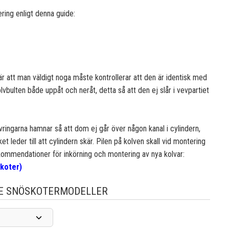
ring enligt denna guide:
r att man väldigt noga måste kontrollerar att den är identisk med
lvbulten både uppåt och neråt, detta så att den ej slår i vevpartiet
ringarna hamnar så att dom ej går över någon kanal i cylindern,
et leder till att cylindern skär. Pilen på kolven skall vid montering
kommendationer för inkörning och montering av nya kolvar:
skoter)
E SNÖSKOTERMODELLER