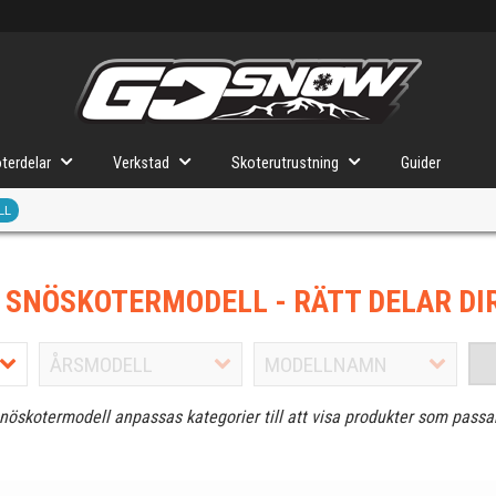
terdelar
Verkstad
Skoterutrustning
Guider
LL
J SNÖSKOTERMODELL
- RÄTT DELAR DI
snöskotermodell anpassas kategorier till att visa produkter som passa