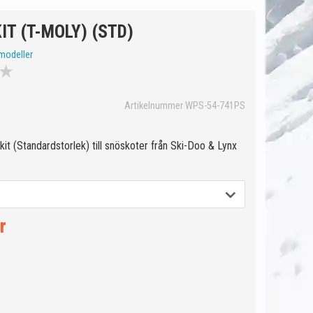
IT (T-MOLY) (STD)
modeller
★
Artikelnummer WPS-54-741PS
kit (Standardstorlek) till snöskoter från Ski-Doo & Lynx
r