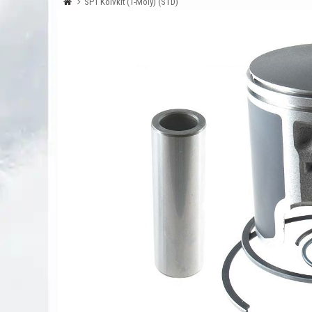
SP1 Kolvkit (T-Moly) (STD)