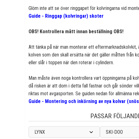
Glöm inte att se över ringgapet för kolvringarna vid monte
Guide - Ringgap (kolvringar) skoter
OBS! Kontrollera mått innan beställning OBS!
Att tänka på när man monterar ett eftermarknadskolvkit, ä
kolven som den skall ersätta när det gäller måtten från ko
eller slår i toppen när den roterar i cylindern.
Man måste även noga kontrollera vart öppningarna på kolv
då risken är att dom i detta fall fastnar och går sönder vilk
riktas mot avgasporten. Se guiden nedan för allmänna re
Guide - Montering och inkörning av nya kolvar (snö
PASSAR FÖLJAND
LYNX
SKI-DOO