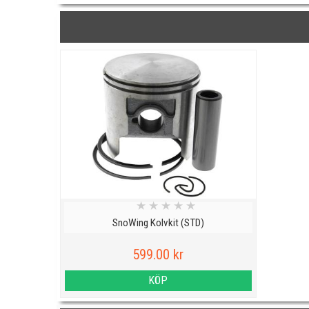
★
★
★
★
★
SnoWing Kolvkit (STD)
599.00 kr
KÖP