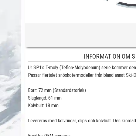
INFORMATION OM SP
Ur SP1's T-moly (Teflon-Molybdenum) serie kommer denna 
Passar flertalet snöskotermodeller från bland annat Ski-
Borr: 72 mm (Standardstorlek)
Slaglängd: 61 mm
Kolvbult: 18 mm
Levereras med kolvringar, clips och kolvbult. Den kroma
Ersätter OEM-nummer: