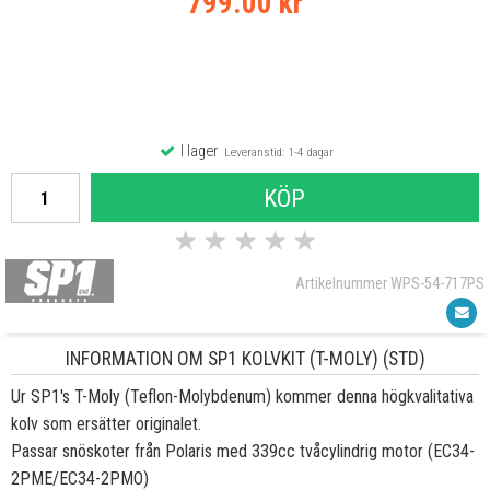
799.00 kr
I lager
Leveranstid: 1-4 dagar
KÖP
★
★
★
★
★
Artikelnummer WPS-54-717PS
INFORMATION OM SP1 KOLVKIT (T-MOLY) (STD)
Ur SP1's T-Moly (Teflon-Molybdenum) kommer denna högkvalitativa
kolv som ersätter originalet.
Passar snöskoter från Polaris med 339cc tvåcylindrig motor (EC34-
2PME/EC34-2PMO)