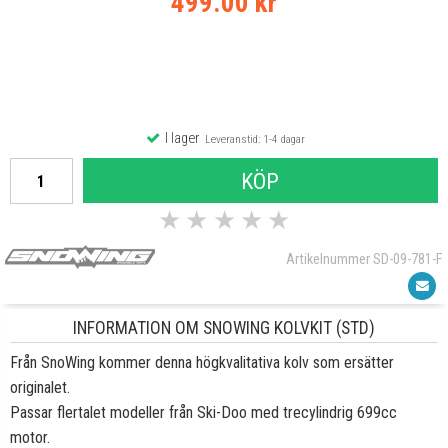
499.00 kr
I lager
Leveranstid: 1-4 dagar
KÖP
★
★
★
★
★
Artikelnummer SD-09-781-F
INFORMATION OM SNOWING KOLVKIT (STD)
Från SnoWing kommer denna högkvalitativa kolv som ersätter
originalet.
Passar flertalet modeller från Ski-Doo med trecylindrig 699cc
motor.