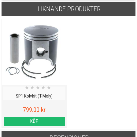
LIKNANDE PRODUKTER
★
★
★
★
★
SP1 Kolvkit (T-Moly)
799.00 kr
KÖP