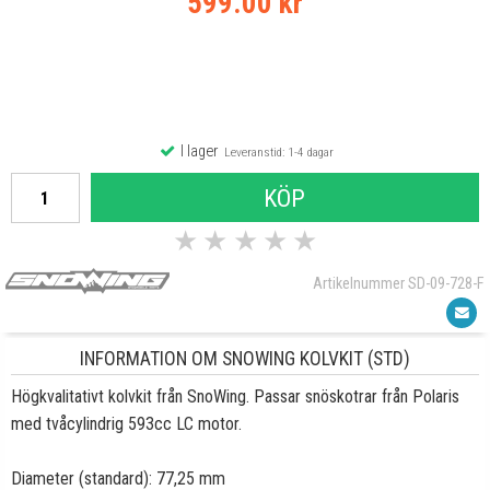
599.00 kr
I lager
Leveranstid: 1-4 dagar
KÖP
★
★
★
★
★
Artikelnummer SD-09-728-F
INFORMATION OM SNOWING KOLVKIT (STD)
Högkvalitativt kolvkit från SnoWing. Passar snöskotrar från Polaris
med tvåcylindrig 593cc LC motor.
Diameter (standard): 77,25 mm