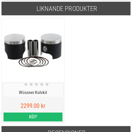
LIKNANDE PRODUKTER
★
★
★
★
★
Wössner Kolvkit
2299.00 kr
KÖP