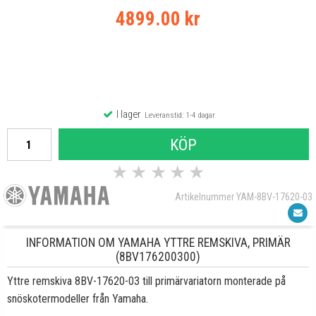
4899.00 kr
I lager
Leveranstid: 1-4 dagar
KÖP
★
★
★
★
★
Artikelnummer YAM-8BV-17620-03
INFORMATION OM YAMAHA YTTRE REMSKIVA, PRIMÄR
(8BV176200300)
Yttre remskiva 8BV-17620-03 till primärvariatorn monterade på
snöskotermodeller från Yamaha.