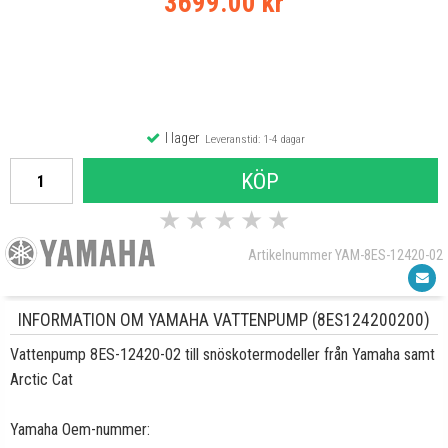
3699.00 kr
I lager
Leveranstid: 1-4 dagar
KÖP
★
★
★
★
★
Artikelnummer YAM-8ES-12420-02
INFORMATION OM YAMAHA VATTENPUMP (8ES124200200)
Vattenpump 8ES-12420-02 till snöskotermodeller från Yamaha samt
Arctic Cat
Yamaha Oem-nummer: