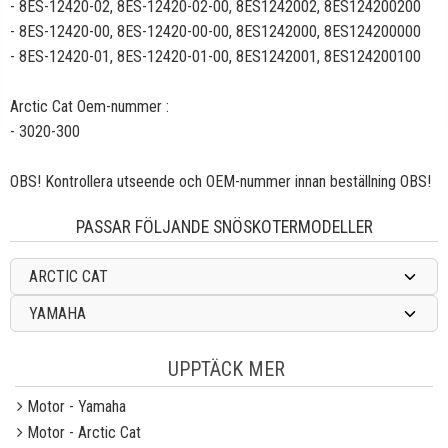
- 8ES-12420-02, 8ES-12420-02-00, 8ES1242002, 8ES124200200
-
8ES-12420-00,
8ES-12420-00
-00,
8ES1242000,
8ES1242000
00
-
8ES-12420-01,
8ES-12420-01
-00,
8ES1242001,
8ES1242001
00
Arctic Cat Oem-nummer :
- 3020-300
OBS! Kontrollera utseende och OEM-nummer innan beställning OBS!
PASSAR FÖLJANDE SNÖSKOTERMODELLER
ARCTIC CAT
YAMAHA
UPPTÄCK MER
Motor - Yamaha
Motor - Arctic Cat