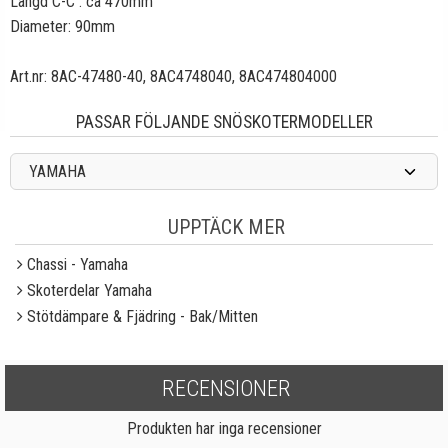
Längd C-C : ca 470mm
Diameter: 90mm
Art.nr: 8AC-47480-40, 8AC4748040, 8AC474804000
PASSAR FÖLJANDE SNÖSKOTERMODELLER
YAMAHA
UPPTÄCK MER
Chassi - Yamaha
Skoterdelar Yamaha
Stötdämpare & Fjädring - Bak/Mitten
RECENSIONER
Produkten har inga recensioner