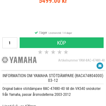
5499.00 kr
I lager
Leveranstid: 1-4 dagar
KÖP
★
★
★
★
★
Artikelnummer YAM-8AC-47480-40
INFORMATION OM YAMAHA STÖTDÄMPARE (8AC474804000)
03-12
Original bakre stötdämpare 8AC-47480-40 till din VK540 snöskoter
från Yamaha, passar årsmodellerna 2003-2012