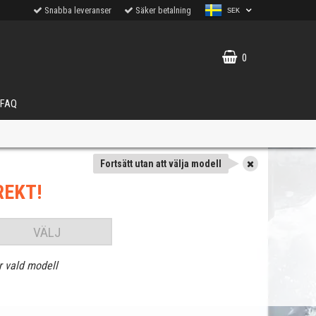
Snabba leveranser
Säker betalning
SEK
0
FAQ
Fortsätt utan att välja modell
REKT!
VÄLJ
r vald modell