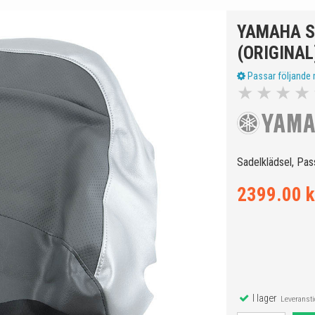
YAMAHA S
(ORIGINAL
Passar följande 
★
★
★
★
Sadelklädsel, Pass
2399.00 k
I lager
Leveranstid