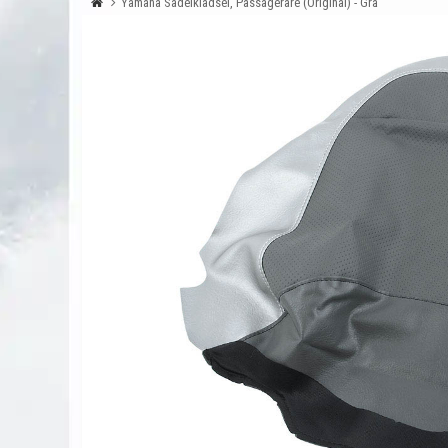
Yamaha Sadelklädsel, Passagerare (Original) - Grå