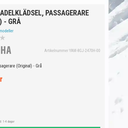
ADELKLÄDSEL, PASSAGERARE
) - GRÅ
modeller
★
Artikelnummer YAM-8GJ-2470H-00
agerare (Original) - Grå
r
: 1-4 dagar