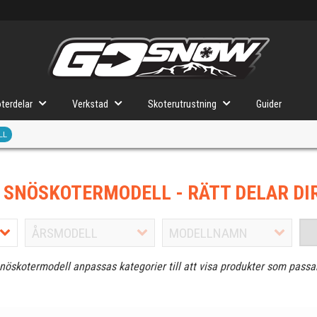
terdelar
Verkstad
Skoterutrustning
Guider
LL
J SNÖSKOTERMODELL
- RÄTT DELAR DI
snöskotermodell anpassas kategorier till att visa produkter som passa