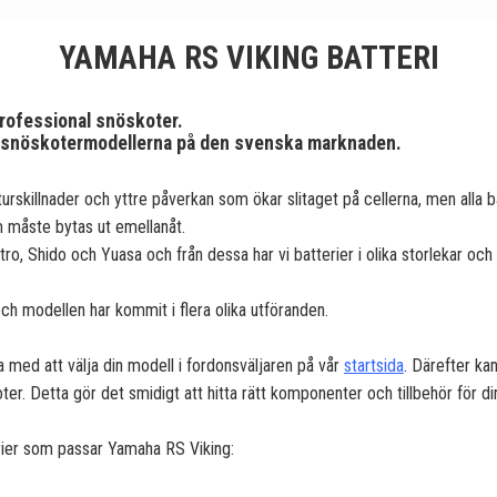
YAMAHA RS VIKING BATTERI
Professional snöskoter.
sta snöskotermodellerna på den svenska marknaden.
urskillnader och yttre påverkan som ökar slitaget på cellerna, men alla ba
m måste bytas ut emellanåt.
itro, Shido och Yuasa och från dessa har vi batterier i olika storlekar oc
h modellen har kommit i flera olika utföranden.
a med att välja din modell i fordonsväljaren på vår
startsida
. Därefter kan
oter. Detta gör det smidigt att hitta rätt komponenter och tillbehör för d
terier som passar Yamaha RS Viking: