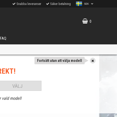
Snabba leveranser
Säker betalning
SEK
0
FAQ
Fortsätt utan att välja modell
REKT!
VÄLJ
r vald modell