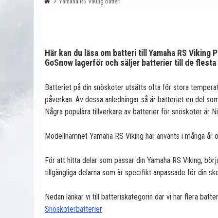
Yamaha RS Viking batteri
Här kan du läsa om batteri till Yamaha RS Viking 
GoSnow lagerför och säljer batterier till de fle
Batteriet på din snöskoter utsätts ofta för stora temperat
påverkan. Av dessa anledningar så är batteriet en del so
Några populära tillverkare av batterier för snöskoter är N
Modellnamnet Yamaha RS Viking har använts i många år oc
För att hitta delar som passar din Yamaha RS Viking, börj
tillgängliga delarna som är specifikt anpassade för din sk
Nedan länkar vi till batteriskategorin där vi har flera bat
Snöskoterbatterier