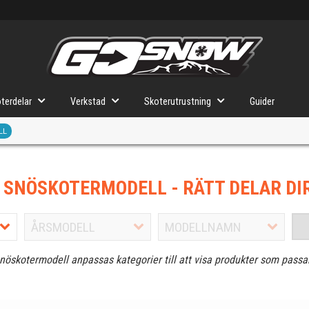
terdelar
Verkstad
Skoterutrustning
Guider
LL
J SNÖSKOTERMODELL
- RÄTT DELAR DI
snöskotermodell anpassas kategorier till att visa produkter som passa