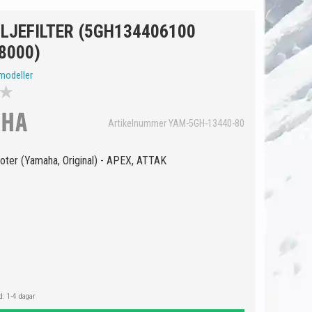
LJEFILTER (5GH134406100
8000)
modeller
★
Artikelnummer YAM-5GH-13440-80
öskoter (Yamaha, Original) - APEX, ATTAK
: 1-4 dagar