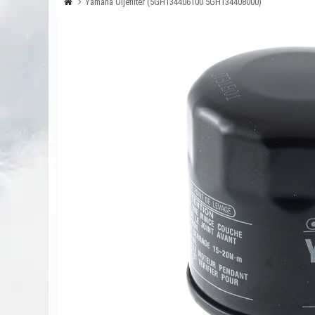
Yamaha Oljefilter (5GH134406100 5GH134408000)