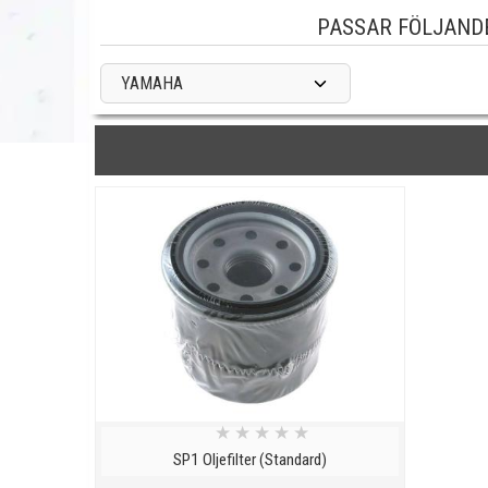
PASSAR FÖLJAND
YAMAHA
★
★
★
★
★
SP1 Oljefilter (Standard)