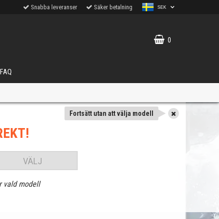
Snabba leveranser
Säker betalning
SEK
0
FAQ
Fortsätt utan att välja modell
REKT!
VÄLJ
r vald modell