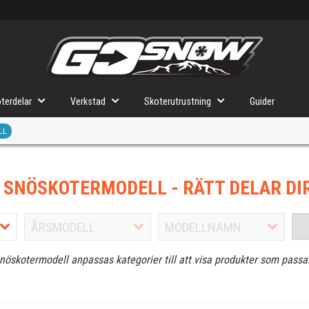
terdelar
Verkstad
Skoterutrustning
Guider
LL
J SNÖSKOTERMODELL
- RÄTT DELAR DI
snöskotermodell anpassas kategorier till att visa produkter som passa