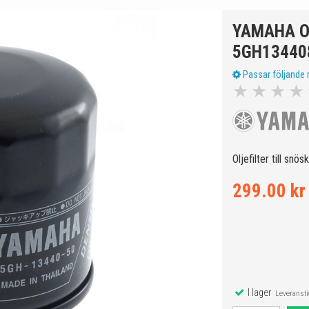
YAMAHA O
5GH13440
Passar följande 
★
★
★
★
Oljefilter till sn
299.00 kr
I lager
Leveranstid