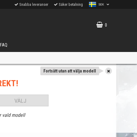
Snabba leveranser
Säker betalning
SEK
0
FAQ
Fortsätt utan att välja modell
REKT!
VÄLJ
r vald modell