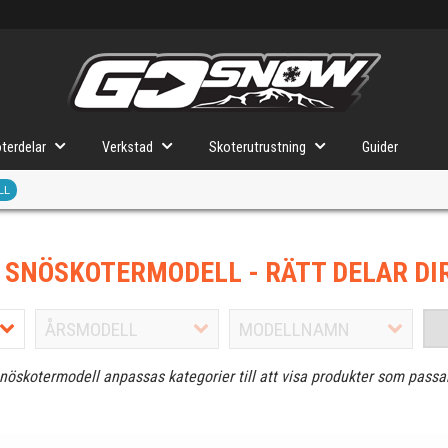
terdelar
Verkstad
Skoterutrustning
Guider
LL
J SNÖSKOTERMODELL
- RÄTT DELAR DI
snöskotermodell anpassas kategorier till att visa produkter som passa