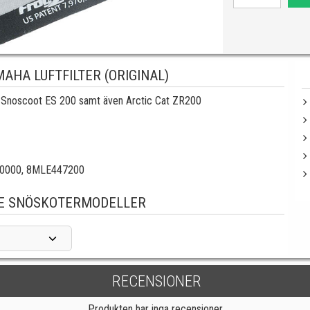
AHA LUFTFILTER (ORIGINAL)
ll Snoscoot ES 200 samt även Arctic Cat ZR200
00
00,
8MLE447200
E SNÖSKOTERMODELLER
RECENSIONER
Produkten har inga recensioner