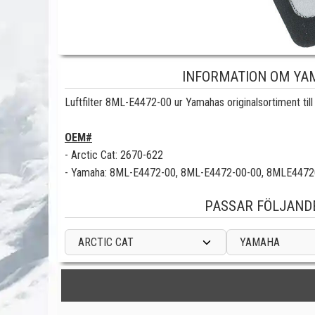
INFORMATION OM YAM
Luftfilter 8ML-E4472-00 ur Yamahas originalsortiment ti
OEM#
- Arctic Cat: 2670-622
- Yamaha:
8ML-E4472-00,
8ML-E4472-00
-00,
8MLE4472
PASSAR FÖLJAND
ARCTIC CAT
YAMAHA