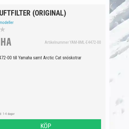
FTFILTER (ORIGINAL)
modeller
★
Artikelnummer YAM-8ML-E4472-00
472-00 till Yamaha samt Arctic Cat snöskotrar
: 1-4 dagar
KÖP