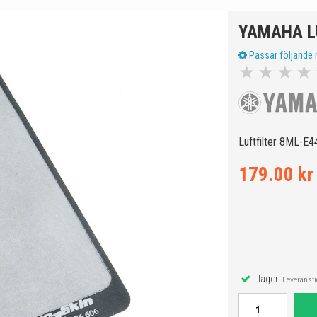
YAMAHA LU
Passar följande 
★
★
★
★
Luftfilter 8ML-E4
179.00 kr
I lager
Leveranstid