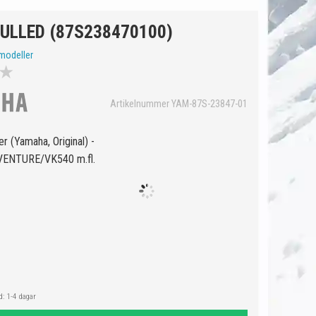
ULLED (87S238470100)
modeller
★
Artikelnummer YAM-87S-23847-01
ter (Yamaha, Original) -
ENTURE/VK540 m.fl.
: 1-4 dagar