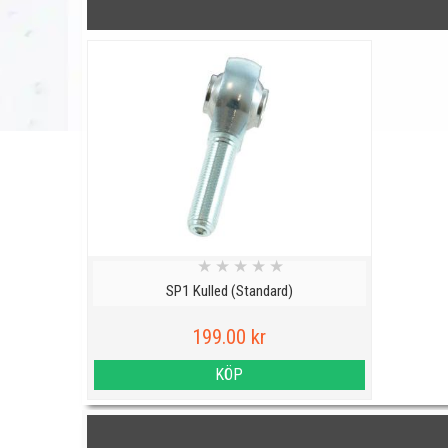
★
★
★
★
★
SP1 Kulled (Standard)
199.00 kr
KÖP