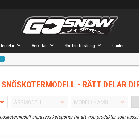
terdelar
Verkstad
Skoterutrustning
Guider
LL
J SNÖSKOTERMODELL
- RÄTT DELAR DI
snöskotermodell anpassas kategorier till att visa produkter som passa