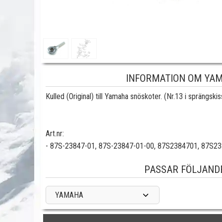
INFORMATION OM YAM
Kulled (Original) till Yamaha snöskoter. (Nr.13 i sprängskis
Art.nr:
- 87S-23847-01, 87S-23847-01-00, 87S2384701, 87S2
PASSAR FÖLJAND
YAMAHA