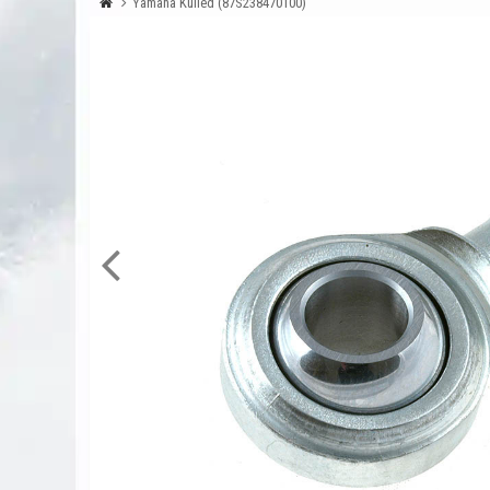
Yamaha Kulled (87S238470100)