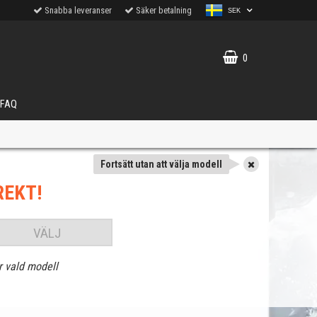
Snabba leveranser
Säker betalning
SEK
0
FAQ
Fortsätt utan att välja modell
REKT!
VÄLJ
r vald modell