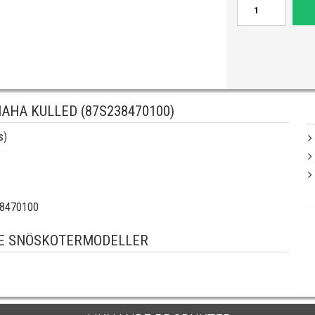
AHA KULLED (87S238470100)
s)
38470100
E SNÖSKOTERMODELLER