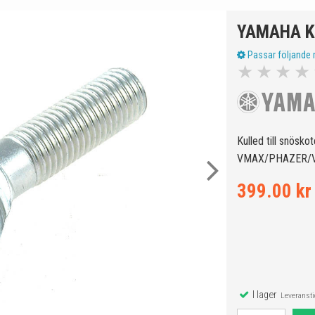
YAMAHA K
Passar följande 
★
★
★
★
Kulled till snösko
VMAX/PHAZER/V
399.00 kr
I lager
Leveranstid