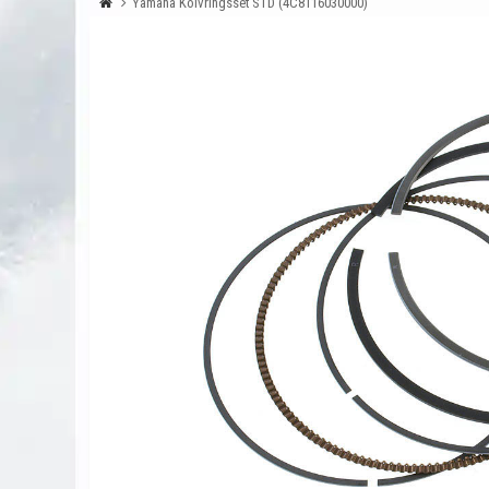
Yamaha Kolvringsset STD (4C8116030000)