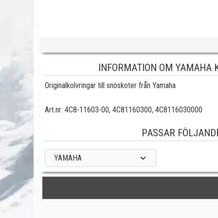
INFORMATION OM YAMAHA K
Originalkolvringar till snöskoter från Yamaha
Art.nr:
4C8
-11603-00
,
4C8
1160300
,
4C8
1160300
00
PASSAR FÖLJAND
YAMAHA