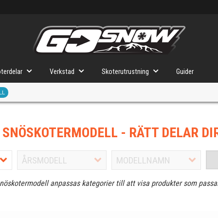
terdelar
Verkstad
Skoterutrustning
Guider
LL
J SNÖSKOTERMODELL
- RÄTT DELAR DI
snöskotermodell anpassas kategorier till att visa produkter som passa