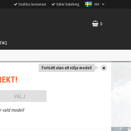
Snabba leveranser
Säker betalning
SEK
0
FAQ
Fortsätt utan att välja modell
REKT!
VÄLJ
r vald modell