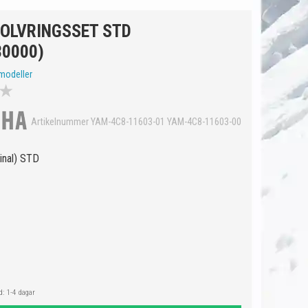
OLVRINGSSET STD
30000)
modeller
★
Artikelnummer YAM-4C8-11603-01 YAM-4C8-11603-00
ginal) STD
: 1-4 dagar