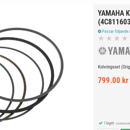
YAMAHA K
(4C81160
Passar följande 
★
★
★
★
Kolvringsset (Ori
799.00 kr
I lager
Leveranstid