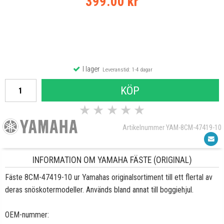
399.00 kr
I lager
Leveranstid: 1-4 dagar
KÖP
★
★
★
★
★
Artikelnummer YAM-8CM-47419-10
INFORMATION OM YAMAHA FÄSTE (ORIGINAL)
Fäste 8CM-47419-10 ur Yamahas originalsortiment till ett flertal av
deras snöskotermodeller. Används bland annat till boggiehjul.
OEM-nummer: