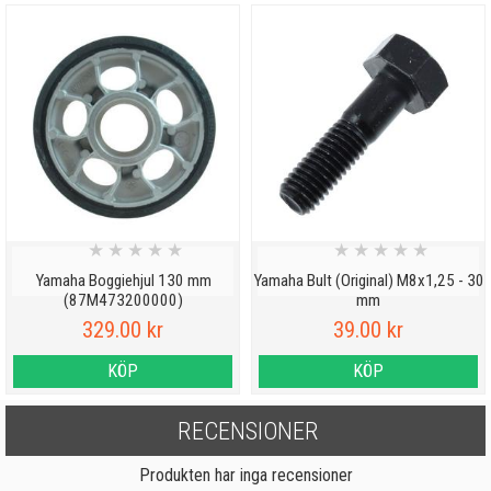
★
★
★
★
★
★
★
★
★
★
Yamaha Boggiehjul 130 mm
Yamaha Bult (Original) M8x1,25 - 30
(87M473200000)
mm
329.00 kr
39.00 kr
KÖP
KÖP
RECENSIONER
Produkten har inga recensioner