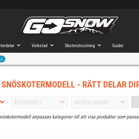
terdelar
Verkstad
Skoterutrustning
Guider
LL
J SNÖSKOTERMODELL
- RÄTT DELAR DI
snöskotermodell anpassas kategorier till att visa produkter som passa