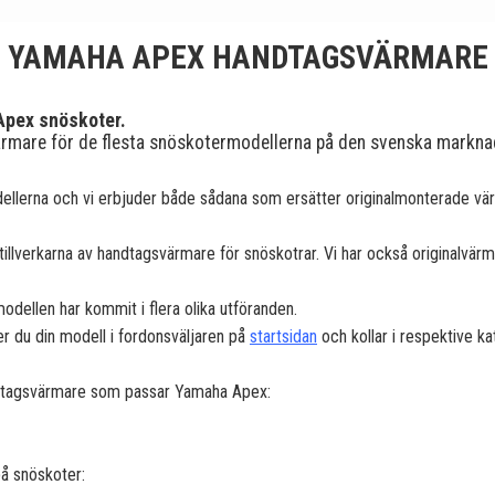
YAMAHA APEX HANDTAGSVÄRMARE
 Apex snöskoter.
ärmare för de flesta snöskotermodellerna på den svenska markna
ellerna och vi erbjuder både sådana som ersätter originalmonterade vä
verkarna av handtagsvärmare för snöskotrar. Vi har också originalvärmare
ellen har kommit i flera olika utföranden.
er du din modell i fordonsväljaren på
startsidan
och kollar i respektive ka
handtagsvärmare som passar Yamaha Apex:
å snöskoter: