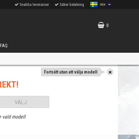
Snabba leveranser
Säker betalning
SEK
0
FAQ
Fortsätt utan att välja modell
REKT!
VÄLJ
r vald modell