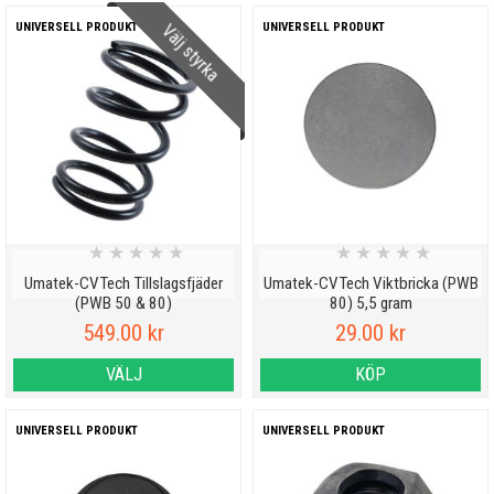
Välj styrka
UNIVERSELL PRODUKT
UNIVERSELL PRODUKT
★
★
★
★
★
★
★
★
★
★
Umatek-CVTech Tillslagsfjäder
Umatek-CVTech Viktbricka (PWB
(PWB 50 & 80)
80) 5,5 gram
549.00 kr
29.00 kr
VÄLJ
KÖP
UNIVERSELL PRODUKT
UNIVERSELL PRODUKT