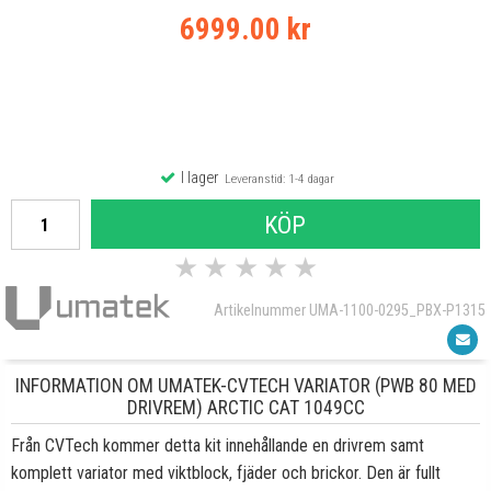
6999.00 kr
I lager
Leveranstid: 1-4 dagar
KÖP
★
★
★
★
★
Artikelnummer UMA-1100-0295_PBX-P1315
INFORMATION OM UMATEK-CVTECH VARIATOR (PWB 80 MED
DRIVREM) ARCTIC CAT 1049CC
Från CVTech kommer detta kit innehållande en drivrem samt
komplett variator med viktblock, fjäder och brickor. Den är fullt