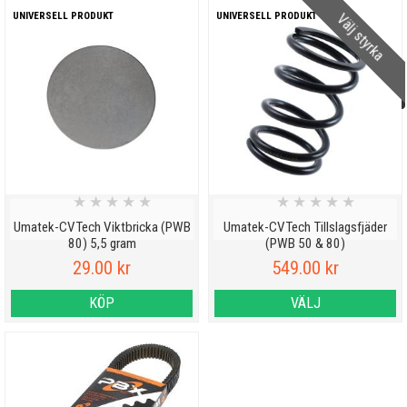
Välj styrka
UNIVERSELL PRODUKT
UNIVERSELL PRODUKT
★
★
★
★
★
★
★
★
★
★
Umatek-CVTech Viktbricka (PWB
Umatek-CVTech Tillslagsfjäder
80) 5,5 gram
(PWB 50 & 80)
29.00 kr
549.00 kr
KÖP
VÄLJ