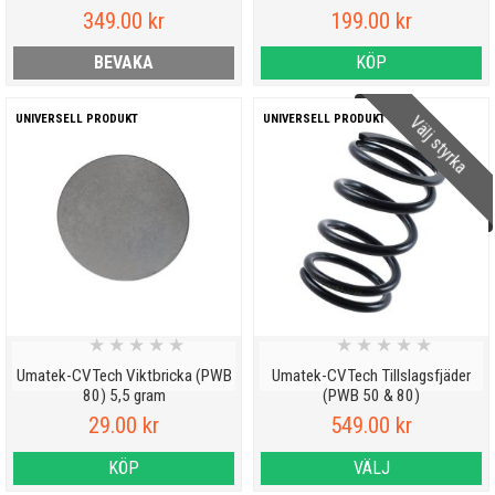
349.00 kr
199.00 kr
BEVAKA
KÖP
Välj styrka
UNIVERSELL PRODUKT
UNIVERSELL PRODUKT
★
★
★
★
★
★
★
★
★
★
Umatek-CVTech Viktbricka (PWB
Umatek-CVTech Tillslagsfjäder
80) 5,5 gram
(PWB 50 & 80)
29.00 kr
549.00 kr
KÖP
VÄLJ