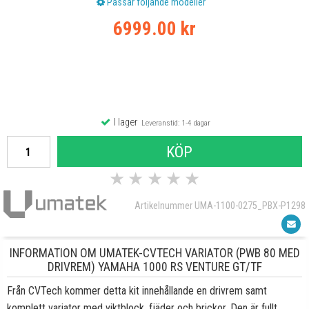
Passar följande modeller
6999.00 kr
I lager
Leveranstid: 1-4 dagar
KÖP
★
★
★
★
★
Artikelnummer UMA-1100-0275_PBX-P1298
INFORMATION OM UMATEK-CVTECH VARIATOR (PWB 80 MED
DRIVREM) YAMAHA 1000 RS VENTURE GT/TF
Från CVTech kommer detta kit innehållande en drivrem samt
komplett variator med viktblock, fjäder och brickor. Den är fullt