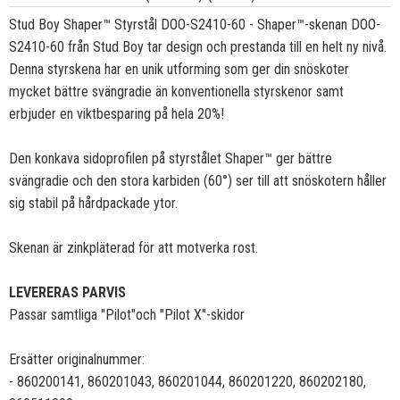
Stud Boy Shaper™ Styrstål DOO-S2410-60 - Shaper™-skenan DOO-
S2410-60 från Stud Boy tar design och prestanda till en helt ny nivå.
Denna styrskena har en unik utforming som ger din snöskoter
mycket bättre svängradie än konventionella styrskenor samt
erbjuder en viktbesparing på hela 20%!
Den konkava sidoprofilen på styrstålet Shaper™ ger bättre
svängradie och den stora karbiden (60°) ser till att snöskotern håller
sig stabil på hårdpackade ytor.
Skenan är zinkpläterad för att motverka rost.
LEVERERAS PARVIS
Passar samtliga "Pilot"och "Pilot X"-skidor
Ersätter originalnummer:
- 860200141, 860201043, 860201044, 860201220, 860202180,