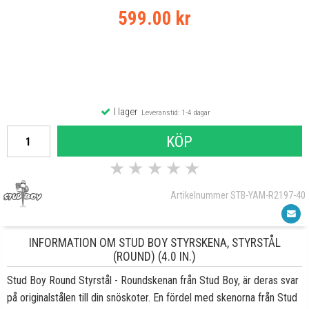
599.00 kr
I lager
Leveranstid: 1-4 dagar
KÖP
★
★
★
★
★
Artikelnummer STB-YAM-R2197-40
INFORMATION OM STUD BOY STYRSKENA, STYRSTÅL
(ROUND) (4.0 IN.)
Stud Boy Round Styrstål - Roundskenan från Stud Boy, är deras svar
på originalstålen till din snöskoter. En fördel med skenorna från Stud