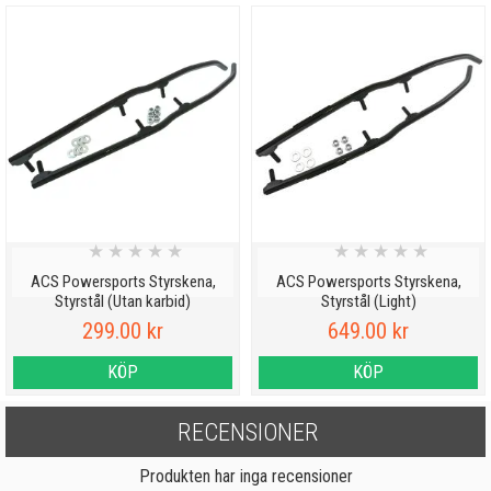
★
★
★
★
★
★
★
★
★
★
ACS Powersports Styrskena,
ACS Powersports Styrskena,
Styrstål (Utan karbid)
Styrstål (Light)
299.00 kr
649.00 kr
KÖP
KÖP
RECENSIONER
Produkten har inga recensioner