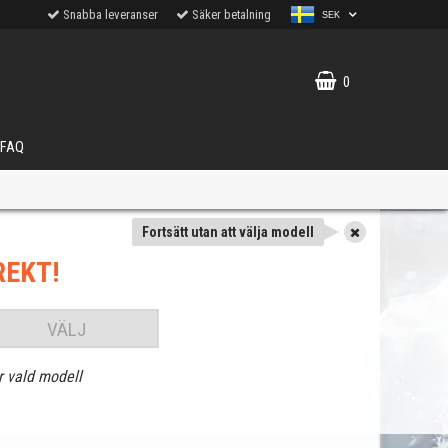
Snabba leveranser
Säker betalning
SEK
0
FAQ
Fortsätt utan att välja modell
REKT!
VÄLJ
r vald modell