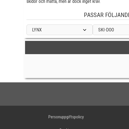
skidor och matta, men är dock inget krav.
PASSAR FÖLJAND
LYNX
SKI-DOO
Personuppgiftspolicy