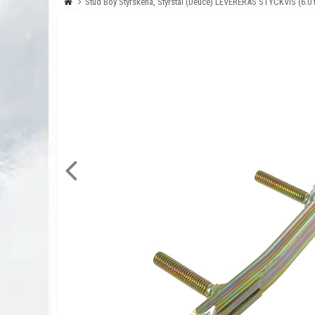
Stud Boy Styrskena, Styrstål (Deuce) LEVERERAS STYCKVIS (6.0 