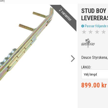
tum)
STUD BOY
2 varianter
LEVERERAS
Passar följande 
★
★
★
★
Deuce Styrskena, 
LÄNGD:
899.00 kr