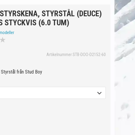
 STYRSKENA, STYRSTÅL (DEUCE)
 STYCKVIS (6.0 TUM)
modeller
★
Artikelnummer STB-DOO-D2152-60
Styrstål från Stud Boy