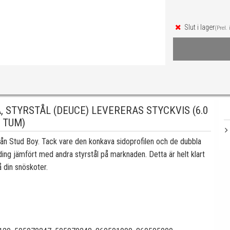
Slut i lager
(Prel. 
 STYRSTÅL (DEUCE) LEVERERAS STYCKVIS (6.0
TUM)
ån Stud Boy. Tack vare den konkava sidoprofilen och de dubbla
ing jämfört med andra styrstål på marknaden. Detta är helt klart
å din snöskoter.