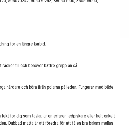
120, 505070247, 505070248, 860501900, 860505000,
ning för en längre karbid.
gt räcker till och behöver bättre grepp än så.
änga hårdare och köra ifrån polarna på leden. Fungerar med både
fekt för dig som tävlar, är en erfaren ledpiskare eller helt enkelt
den. Dubbad matta är att föredra för att få en bra balans mellan