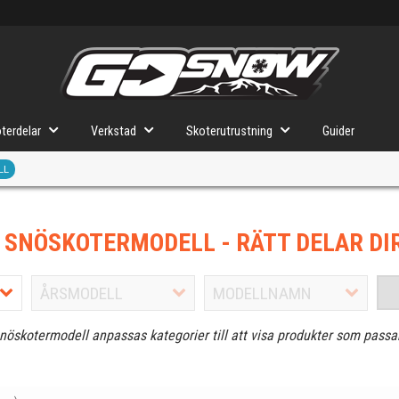
terdelar
Verkstad
Skoterutrustning
Guider
LL
J SNÖSKOTERMODELL
- RÄTT DELAR DI
snöskotermodell anpassas kategorier till att visa produkter som passa