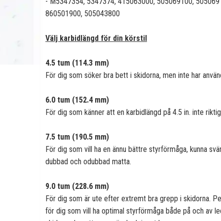
- M5347354, 5347374, 415063000, 505069100, 505069
860501900, 505043800
Välj karbidlängd för din körstil
4.5 tum (114.3 mm)
För dig som söker bra bett i skidorna, men inte har använd
6.0 tum (152.4 mm)
För dig som känner att en karbidlängd på 4.5 in. inte rikti
7.5 tum (190.5 mm)
För dig som vill ha en ännu bättre styrförmåga, kunna sv
dubbad och odubbad matta.
9.0 tum (228.6 mm)
För dig som är ute efter extremt bra grepp i skidorna. Per
för dig som vill ha optimal styrförmåga både på och av le