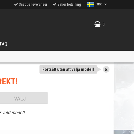
Snabba leveranser
Säker betalning
SEK
0
FAQ
Fortsätt utan att välja modell
REKT!
VÄLJ
r vald modell