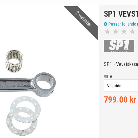
SP1 VEVST
2 varianter
Passar följande 
★
★
★
★
SP1 - Vevstakssa
SIDA:
799.00 kr