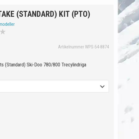
AKE (STANDARD) KIT (PTO)
modeller
★
Artikelnummer WPS-54-8874
ts (Standard) Ski-Doo 780/800 Trecylindriga