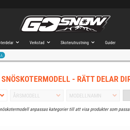
terdelar
Verkstad
Skoterutrustning
Guider
LL
J SNÖSKOTERMODELL
- RÄTT DELAR DI
snöskotermodell anpassas kategorier till att visa produkter som passa