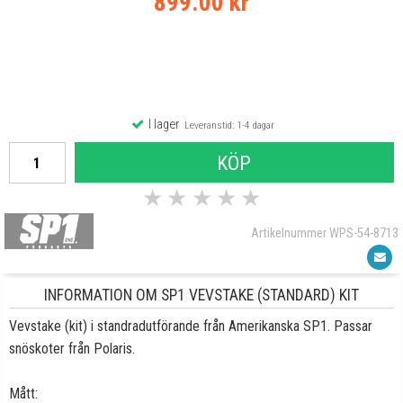
899.00 kr
I lager
Leveranstid: 1-4 dagar
KÖP
★
★
★
★
★
Artikelnummer WPS-54-8713
INFORMATION OM SP1 VEVSTAKE (STANDARD) KIT
Vevstake (kit) i standradutförande från Amerikanska SP1. Passar
snöskoter från Polaris.
Mått: