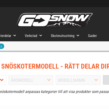
terdelar
Verkstad
Skoterutrustning
Guider
LL
J SNÖSKOTERMODELL
- RÄTT DELAR DI
snöskotermodell anpassas kategorier till att visa produkter som passa