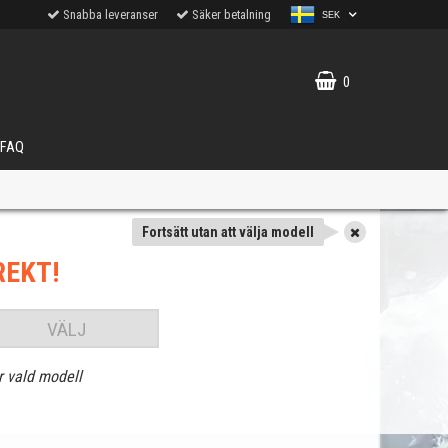
Snabba leveranser
Säker betalning
SEK
0
FAQ
Fortsätt utan att välja modell
REKT!
VÄLJ
r vald modell