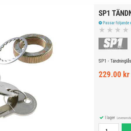
SP1 TÄND
Passar följande 
★
★
★
★
SP1 - Tändninglås 
229.00 kr
I lager
Leveranstid