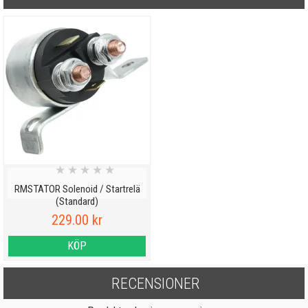
★
★
★
★
★
RMSTATOR Solenoid / Startrelä
(Standard)
229.00 kr
KÖP
RECENSIONER