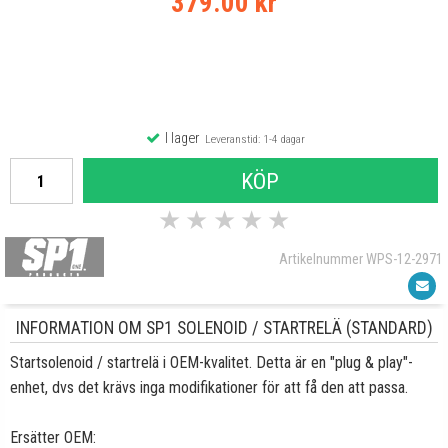
379.00 kr
I lager
Leveranstid: 1-4 dagar
KÖP
★
★
★
★
★
Artikelnummer WPS-12-2971
INFORMATION OM SP1 SOLENOID / STARTRELÄ (STANDARD)
Startsolenoid / startrelä i OEM-kvalitet. Detta är en "plug & play"-
enhet, dvs det krävs inga modifikationer för att få den att passa.
Ersätter OEM: