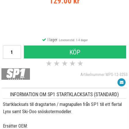
129.00 kr
I lager
Leveranstid: 1-4 dagar
KÖP
★
★
★
★
★
Artikelnummer WPS-12-3253
INFORMATION OM SP1 STARTKLACKSATS (STANDARD)
Startklacksats till dragstarten / magnapullen från SP1 till ett flertal
Lynx samt Ski-Doo snöskotermodeller.
Ersätter OEM: