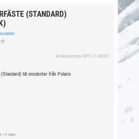
RFÄSTE (STANDARD)
K)
modeller
★
Artikelnummer WPS-11-40307
(Standard) till snöskoter från Polaris
: 1-4 dagar