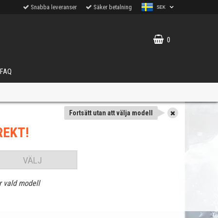
Snabba leveranser
Säker betalning
SEK
0
FAQ
Fortsätt utan att välja modell
REKT!
VÄLJ
r vald modell