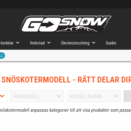
terdelar
Verkstad
Skoterutrustning
Guider
LL
J SNÖSKOTERMODELL
- RÄTT DELAR DI
snöskotermodell anpassas kategorier till att visa produkter som passa