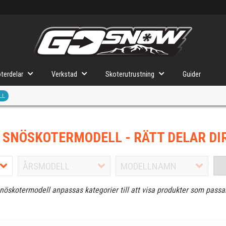
terdelar
Verkstad
Skoterutrustning
Guider
LL
J SNÖSKOTERMODELL
- RÄTT DELAR DI
snöskotermodell anpassas kategorier till att visa produkter som passa