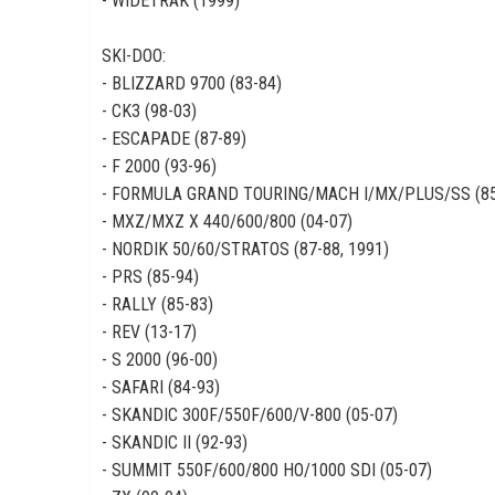
- WIDETRAK (1999)
SKI-DOO:
- BLIZZARD 9700 (83-84)
- CK3 (98-03)
- ESCAPADE (87-89)
- F 2000 (93-96)
- FORMULA GRAND TOURING/MACH I/MX/PLUS/SS (85
- MXZ/MXZ X 440/600/800 (04-07)
- NORDIK 50/60/STRATOS (87-88, 1991)
- PRS (85-94)
- RALLY (85-83)
- REV (13-17)
- S 2000 (96-00)
- SAFARI (84-93)
- SKANDIC 300F/550F/600/V-800 (05-07)
- SKANDIC II (92-93)
- SUMMIT 550F/600/800 HO/1000 SDI (05-07)