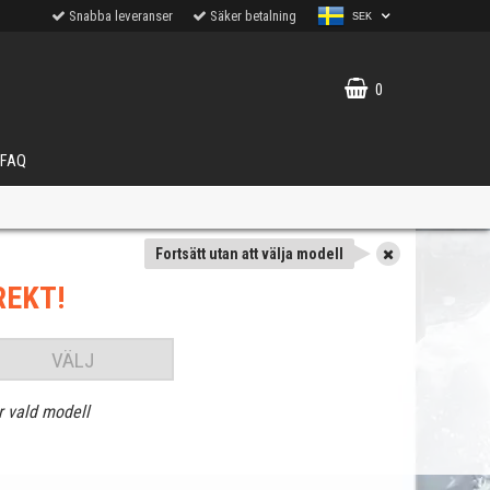
Snabba leveranser
Säker betalning
SEK
0
FAQ
Fortsätt utan att välja modell
REKT!
VÄLJ
r vald modell