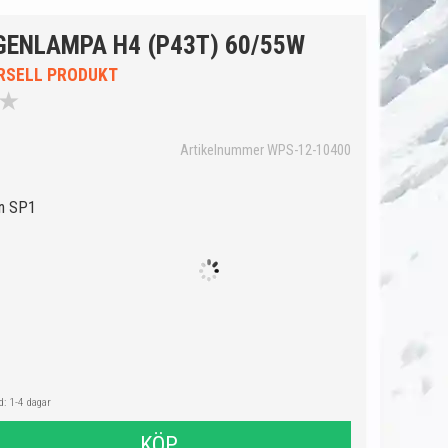
GENLAMPA H4 (P43T) 60/55W
RSELL PRODUKT
★
Artikelnummer WPS-12-10400
ån SP1
: 1-4 dagar
KÖP