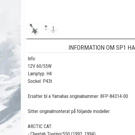
INFORMATION OM SP1 HA
Info:
12V 60/55W
Lamptyp: H4
Sockel: P43t
Ersätter bl a Yamahas originalnummer: 8FP-84314-00
Sitter originalmonterat på följande modeller:
ARCTIC CAT:
- Cheetah Touring/550 (1992, 1994)