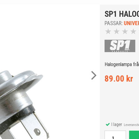
SP1 HALO
PASSAR:
UNIVE
★
★
★
★
Halogenlampa fr
89.00 kr
I lager
Leveranstid