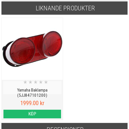
LIKNANDE PRODUKTER
★
★
★
★
★
Yamaha Baklampa
(5JJ847101200)
1999.00 kr
KÖP