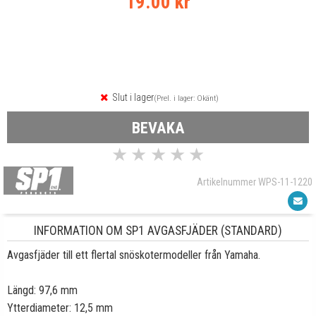
19.00 kr
Slut i lager
(Prel. i lager: Okänt)
BEVAKA
★
★
★
★
★
Artikelnummer WPS-11-1220
INFORMATION OM SP1 AVGASFJÄDER (STANDARD)
Avgasfjäder till ett flertal snöskotermodeller från Yamaha.
Längd: 97,6 mm
Ytterdiameter: 12,5 mm