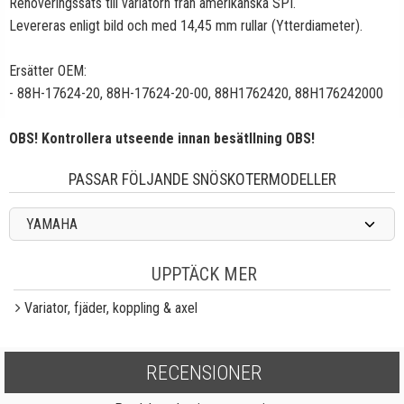
Renoveringssats till variatorn från amerikanska SPI.
Levereras enligt bild och med 14,45 mm rullar (Ytterdiameter).
Ersätter OEM:
- 88H-17624-20, 88H-17624-20-00, 88H1762420, 88H176242000
OBS! Kontrollera utseende innan besätllning OBS!
PASSAR FÖLJANDE SNÖSKOTERMODELLER
YAMAHA
UPPTÄCK MER
Variator, fjäder, koppling & axel
RECENSIONER