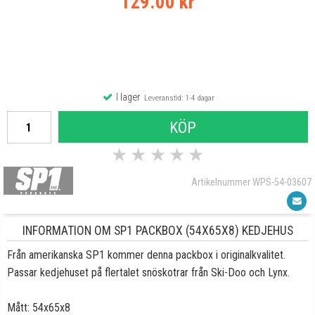
129.00 kr
I lager
Leveranstid: 1-4 dagar
KÖP
★
★
★
★
★
Artikelnummer WPS-54-03607
INFORMATION OM SP1 PACKBOX (54X65X8) KEDJEHUS
Från amerikanska SP1 kommer denna packbox i originalkvalitet.
Passar kedjehuset på flertalet snöskotrar från Ski-Doo och Lynx.
Mått: 54x65x8