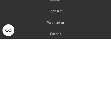
Köpvillkor
Varumärken
Om oss
Snöskoterguider
Snöskoterinfo
Tillverkarinformation
Order from other countries