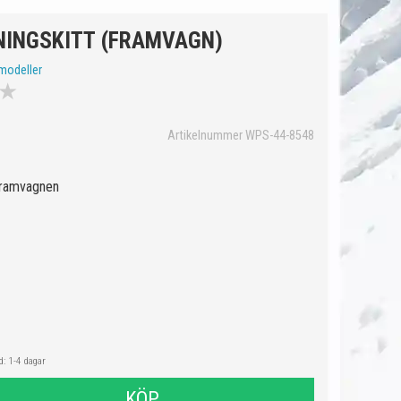
NINGSKITT (FRAMVAGN)
modeller
★
Artikelnummer WPS-44-8548
 framvagnen
: 1-4 dagar
KÖP