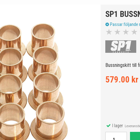
SP1 BUSS
Passar följande 
★
★
★
★
Bussningskitt till
579.00 kr
I lager
Leveranstid