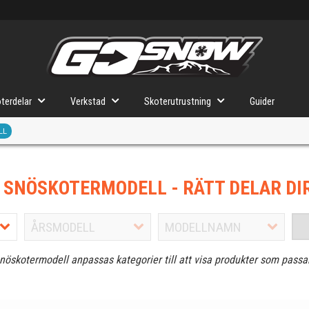
terdelar
Verkstad
Skoterutrustning
Guider
LL
J SNÖSKOTERMODELL
- RÄTT DELAR DI
snöskotermodell anpassas kategorier till att visa produkter som passa