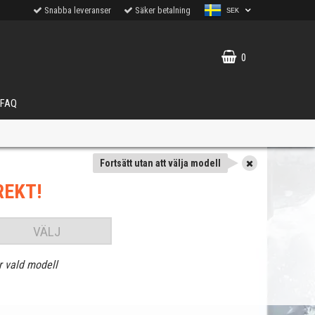
Snabba leveranser
Säker betalning
SEK
0
FAQ
Fortsätt utan att välja modell
REKT!
VÄLJ
r vald modell